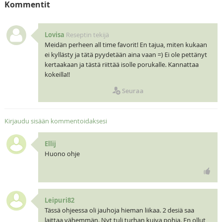
Kommentit
Lovisa
Reseptin tekijä
Meidän perheen all time favorit! En tajua, miten kukaan
ei kyllästy ja tätä pyydetään aina vaan =) Ei ole pettänyt
kertaakaan ja tästä riittää isolle porukalle. Kannattaa
kokeilla!!
Seuraa
Kirjaudu sisään kommentoidaksesi
Ellij
Huono ohje
Leipuri82
Tässä ohjeessa oli jauhoja hieman liikaa. 2 desiä saa
laittaa vähemmän. Nyt tuli turhan kuiva pohja. En ollut