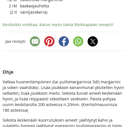
2
rkl
kaakaojauhetta
(2
tl
vaniljasokeria)
Kotikokki vinkkaa: Katso myös tämä Mokkapalat-resepti!
Jaa resepti
Ohje
Vatkaa huonenlämpöinen (tai pullomargariinia 3dl) margariini
ja sokeri vaahdoksi. Lisää joukkoon kananmunat yksitellen hyvin
vatkaten, lisää joukkoon maito. Sekoita kuivat aineet keskenään
hyvin, ja lisää reippaasti sekoittaen seokseen. Paista pohjaa
uunin keskitasolla 200 asteessa n.20min. (Kiertoilmauunissa
180 asteessa)
Sekoita keskenään kuorrutuksen aineet: jäähtynyt kahvi ja
sulatettu hieman jäähtynyt margariini (pullomargariini ei toimi