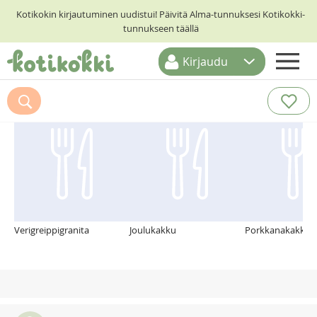
Kotikokin kirjautuminen uudistui! Päivitä Alma-tunnuksesi Kotikokki-
tunnukseen täällä
Kirjaudu
ETUSIVU
Suosittelemme myös
RESEPTIHAKU
RUOKATEEMAT
KESKUSTELUT
KOTIKOKIT
Verigreippigranita
Joulukakku
Porkkanakakku