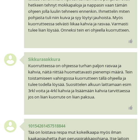
hetkeen tehnyt mokkapaloja ja nappasin vaan tämän
ohjeen jolla luulin tehneeni ennenkin. Ihmettelin miten
pohjasta tuli niin kuiva ja syy löytyi jauhoista. Myös
kuorrutteessa selvästi liikaa kahvia ja rasvaa. Varmasti
tulee liian löysää. Onneksi tein eri ohjeella kuorrutteen.
Sikkurasokkura
Kuorrutteessa on ohjeessa turhan paljon rasvaa ja
kahvia, näitä riittää huomattavasti pienempi määrä. Tein
toistamiseen vahingossa kuorrutteen tällä ohjeella ja
tulee todella löysää. Suosittelen alkuun laittamaan esim
3rkl voita ja 4rkl kahvia ja lisäämään kahvia tarvittaessa
jos on liian kuorrute on liian paksua.
10154261457518844
Tää on loistava respa mut kokeilkaapa myös ilman
kaakaojauhetta ihan peruspiirakkapohjana. Itse laitoin