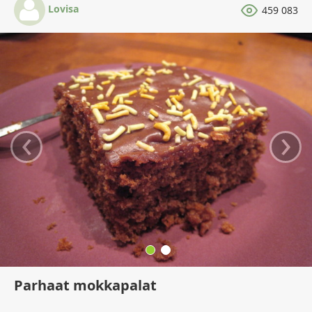
Lovisa
459 083
‹
›
Parhaat mokkapalat