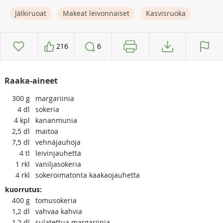
Jälkiruoat
Makeat leivonnaiset
Kasvisruoka
216
6
Raaka-aineet
300
g
margariinia
4
dl
sokeria
4
kpl
kananmunia
2,5
dl
maitoa
7,5
dl
vehnäjauhoja
4
tl
leivinjauhetta
1
rkl
vaniljasokeria
4
rkl
sokeroimatonta kaakaojauhetta
kuorrutus:
400
g
tomusokeria
1,2
dl
vahvaa kahvia
1,2
dl
sulatettua margariinia