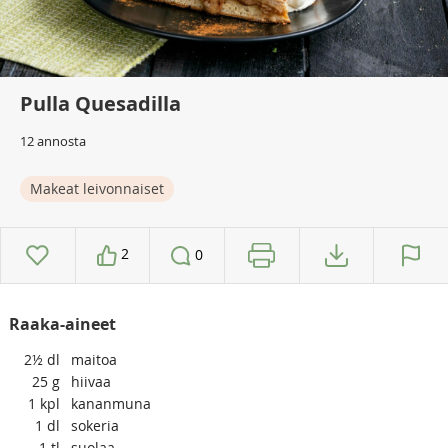
Pulla Quesadilla
12 annosta
Makeat leivonnaiset
2
0
Raaka-aineet
2½
dl
maitoa
25
g
hiivaa
1
kpl
kananmuna
1
dl
sokeria
1
tl
suolaa