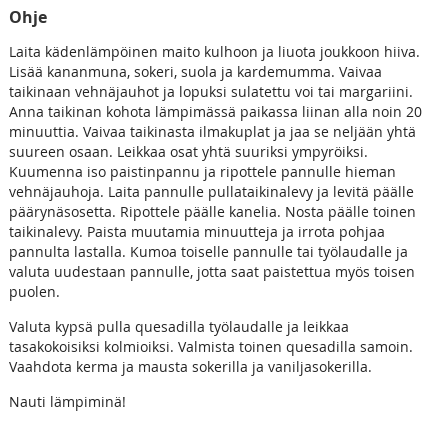
Ohje
Laita kädenlämpöinen maito kulhoon ja liuota joukkoon hiiva.
Lisää kananmuna, sokeri, suola ja kardemumma. Vaivaa
taikinaan vehnäjauhot ja lopuksi sulatettu voi tai margariini.
Anna taikinan kohota lämpimässä paikassa liinan alla noin 20
minuuttia. Vaivaa taikinasta ilmakuplat ja jaa se neljään yhtä
suureen osaan. Leikkaa osat yhtä suuriksi ympyröiksi.
Kuumenna iso paistinpannu ja ripottele pannulle hieman
vehnäjauhoja. Laita pannulle pullataikinalevy ja levitä päälle
päärynäsosetta. Ripottele päälle kanelia. Nosta päälle toinen
taikinalevy. Paista muutamia minuutteja ja irrota pohjaa
pannulta lastalla. Kumoa toiselle pannulle tai työlaudalle ja
valuta uudestaan pannulle, jotta saat paistettua myös toisen
puolen.
Valuta kypsä pulla quesadilla työlaudalle ja leikkaa
tasakokoisiksi kolmioiksi. Valmista toinen quesadilla samoin.
Vaahdota kerma ja mausta sokerilla ja vaniljasokerilla.
Nauti lämpiminä!