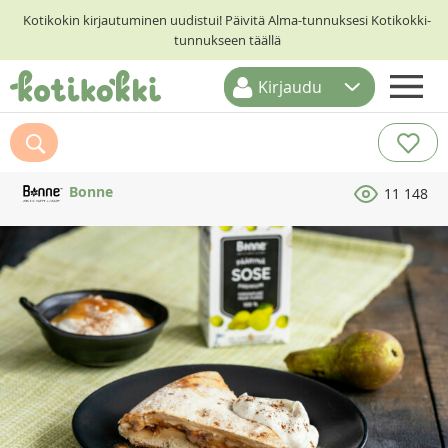
Kotikokin kirjautuminen uudistui! Päivitä Alma-tunnuksesi Kotikokki-
tunnukseen täällä
Kirjaudu
ETUSIVU
RESEPTIHAKU
Bonne
11 148
RUOKATEEMAT
KESKUSTELUT
KOTIKOKIT