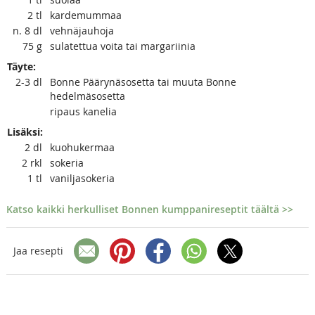
2
tl
kardemummaa
n. 8
dl
vehnäjauhoja
75
g
sulatettua voita tai margariinia
Täyte:
2-3
dl
Bonne Päärynäsosetta tai muuta Bonne
hedelmäsosetta
ripaus kanelia
Lisäksi:
2
dl
kuohukermaa
2
rkl
sokeria
1
tl
vaniljasokeria
Katso kaikki herkulliset Bonnen kumppanireseptit täältä >>
Jaa resepti