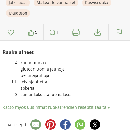
Jälkiruoat
Makeat leivonnaiset
Kasvisruoka
Maidoton
9
1
Raaka-aineet
4
kananmunaa
gluteenittomia jauhoja
perunajauhoja
1
tl
leivinjauhetta
sokeria
3
samankokoista juomalasia
Katso myös uusimmat ruokatrendien reseptit täältä »
Jaa resepti