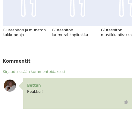
Gluteeniton ja munaton
Gluteeniton
Gluteeniton
kakkupohja
luumurahkapiirakka
mustikkapiirakka
Kommentit
Kirjaudu sisään kommentoidaksesi
Bettan
Peukku !