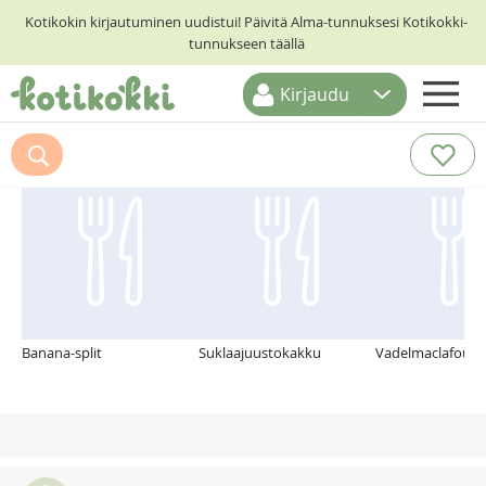
Kotikokin kirjautuminen uudistui! Päivitä Alma-tunnuksesi Kotikokki-
tunnukseen täällä
Kirjaudu
ETUSIVU
Suosittelemme myös
RESEPTIHAKU
RUOKATEEMAT
KESKUSTELUT
KOTIKOKIT
Banana-split
Suklaajuustokakku
Vadelmaclafoutis