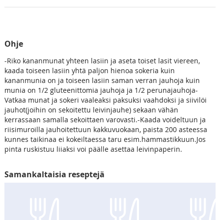
Ohje
-Riko kananmunat yhteen lasiin ja aseta toiset lasit viereen,
kaada toiseen lasiin yhtä paljon hienoa sokeria kuin
kananmunia on ja toiseen lasiin saman verran jauhoja kuin
munia on 1/2 gluteenittomia jauhoja ja 1/2 perunajauhoja-
Vatkaa munat ja sokeri vaaleaksi paksuksi vaahdoksi ja siivilöi
jauhot(joihin on sekoitettu leivinjauhe) sekaan vähän
kerrassaan samalla sekoittaen varovasti.-Kaada voideltuun ja
riisimuroilla jauhoitettuun kakkuvuokaan, paista 200 asteessa
kunnes taikinaa ei kokeiltaessa taru esim.hammastikkuun.Jos
pinta ruskistuu liiaksi voi päälle asettaa leivinpaperin.
Samankaltaisia reseptejä