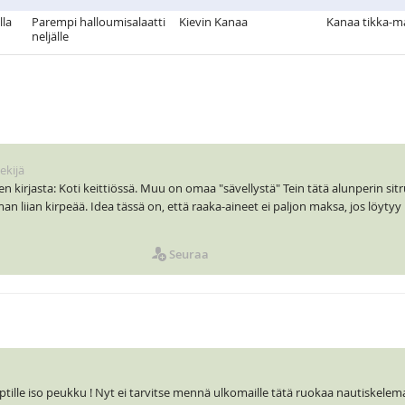
lla
Parempi halloumisalaatti
Kievin Kanaa
Kanaa tikka-m
neljälle
ekijä
 kirjasta: Koti keittiössä. Muu on omaa "sävellystä" Tein tätä alunperin s
 liian kirpeää. Idea tässä on, että raaka-aineet ei paljon maksa, jos löytyy
Seuraa
ille iso peukku ! Nyt ei tarvitse mennä ulkomaille tätä ruokaa nautiskelem