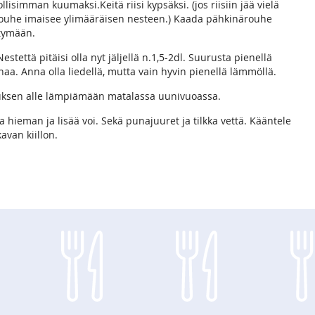
simman kuumaksi.Keitä riisi kypsäksi. (jos riisiin jää vielä
ä rouhe imaisee ylimääräisen nesteen.) Kaada pähkinärouhe
ytymään.
estettä pitäisi olla nyt jäljellä n.1,5-2dl. Suurusta pienellä
aa. Anna olla liedellä, mutta vain hyvin pienellä lämmöllä.
astuksen alle lämpiämään matalassa uunivuoassa.
 hieman ja lisää voi. Sekä punajuuret ja tilkka vettä. Kääntele
avan kiillon.