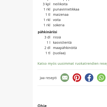
3
kpl
neilikoita
1
rkl
punaviinietikkaa
1
tl
maizenaa
1
rkl
voita
1
rkl
sokeria
pähkinäriisi
3
dl
riisiä
1
l
kasvislientä
2
dl
maapähkinöitä
1
tl
(suolaa)
Katso myös uusimmat ruokatrendien resept
Jaa resepti
Ohje