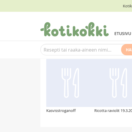
Kotik
ETUSIVU
HA
Suosittelemme myös
Kasvisstroganoff
Ricotta raviolit 19.3.2