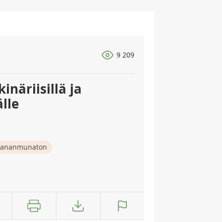
9 209
inäriisillä ja
älle
ananmunaton