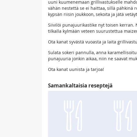
uuni kuumenemaan grillivastukselle mahdolli
vähän nestettä se ei haittaa, sillä pähkin
kypsän riisin joukkoon, sekoita ja jätä vetä
Siivilöi punajuurikastike nyt toisen kerran. N
tilkalla kylmään veteen suurustettua maizen
Ota kanat syvästä vuoasta ja laita grilliv
Sulata sokeri pannulla, anna karamellisoitua
punajuuria jonkin aikaa, niin ne saavat muk
Ota kanat uunista ja tarjoa!
Samankaltaisia reseptejä