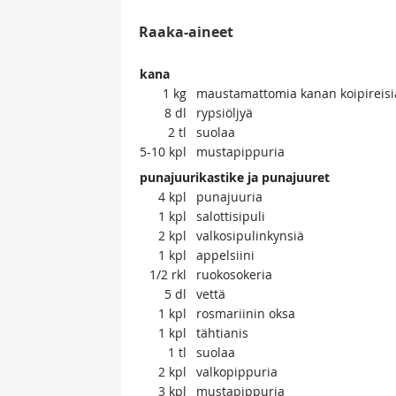
Raaka-aineet
kana
1
kg
maustamattomia kanan koipireisi
8
dl
rypsiöljyä
2
tl
suolaa
5-10
kpl
mustapippuria
punajuurikastike ja punajuuret
4
kpl
punajuuria
1
kpl
salottisipuli
2
kpl
valkosipulinkynsiä
1
kpl
appelsiini
1/2
rkl
ruokosokeria
5
dl
vettä
1
kpl
rosmariinin oksa
1
kpl
tähtianis
1
tl
suolaa
2
kpl
valkopippuria
3
kpl
mustapippuria