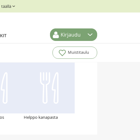
täällä
Kirjaudu
KIT
Muistitaulu
tos
Helppo kanapasta