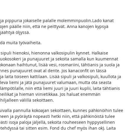
a ja pippuria jokaiselle palalle molemminpuolin.Lado kanat
ojen päälle niin, että ne peittyvät. Anna kanojen kypsyä
jäähtyä öljyssä.
hdä muita työvaiheita.
i sipuli hienoksi, hienonna valkosipulin kynnet. Halkaise
ä ruokosokeri ja punajuuret ja sekoita samalla kun kuumennat
naan haihtunut, lisää vesi, rosmariini, tähtianis ja suola ja
nnes punajuuret ovat al dente. Jos kanaconfit on tässä
laita toiseen kattilaan. Lisää sipuli ja valkosipuli, kuullota ja
tuleva liemi ja jätä punajuuret valumaan, mutta ota seasta
lämpötilalle, niin että liemi juuri ja juuri kuplii, laita tähtianis
a neilikat ja hieman viinietikkaa. Jos haluat enemmän
iljalleen välillä sekoittaen.
ivalla pannulla kokoajan sekoittaen, kunnes pähkinöihin tulee
en ja pyöräytä nopeasti hetki niin, että pähkinöistä tulee
ästi isoja paloja jäljellä, sekoita rouheeseen hyppysellinen
setehdyssä tai sitten esim. Fond du chef myös ihan ok). Laita