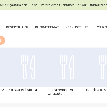
okin kirjautuminen uudistui! Päivitä Alma-tunnuksesi Kotikokki-tunnukseen 
RESEPTIHAKU
RUOKATEEMAT
KESKUSTELUT
KOTIKO
E
022
Korealaiset lihapullat
Nopea kermainen
Jauheliha pais
kanapasta