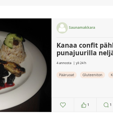
Saunamakkara
Kanaa confit pähk
punajuurilla nelj
4 annosta
yli 24 h
Pääruoat
Gluteeniton
K
1
1