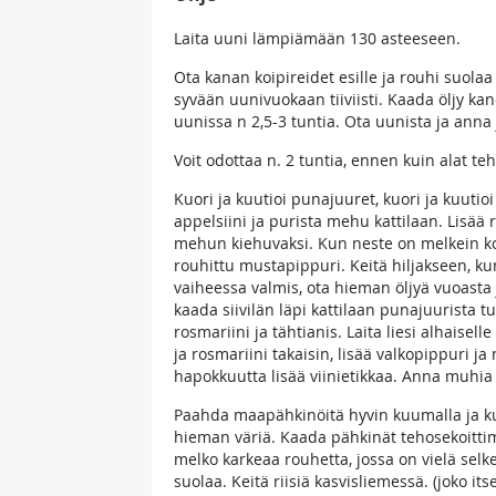
Laita uuni lämpiämään 130 asteeseen.
Ota kanan koipireidet esille ja rouhi suola
syvään uunivuokaan tiiviisti. Kaada öljy kan
uunissa n 2,5-3 tuntia. Ota uunista ja anna 
Voit odottaa n. 2 tuntia, ennen kuin alat te
Kuori ja kuutioi punajuuret, kuori ja kuutio
appelsiini ja purista mehu kattilaan. Lisä
mehun kiehuvaksi. Kun neste on melkein koko
rouhittu mustapippuri. Keitä hiljakseen, ku
vaiheessa valmis, ota hieman öljyä vuoasta ja 
kaada siivilän läpi kattilaan punajuurista 
rosmariini ja tähtianis. Laita liesi alhaiselle 
ja rosmariini takaisin, lisää valkopippuri j
hapokkuutta lisää viinietikkaa. Anna muhia h
Paahda maapähkinöitä hyvin kuumalla ja ku
hieman väriä. Kaada pähkinät tehosekoittime
melko karkeaa rouhetta, jossa on vielä selke
suolaa. Keitä riisiä kasvisliemessä. (joko it