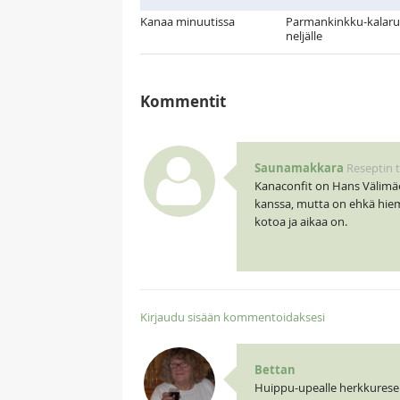
Kanaa minuutissa
Parmankinkku-kalaru
neljälle
Kommentit
Saunamakkara
Reseptin t
Kanaconfit on Hans Välimäen
kanssa, mutta on ehkä hieman
kotoa ja aikaa on.
Kirjaudu sisään kommentoidaksesi
Bettan
Huippu-upealle herkkuresept