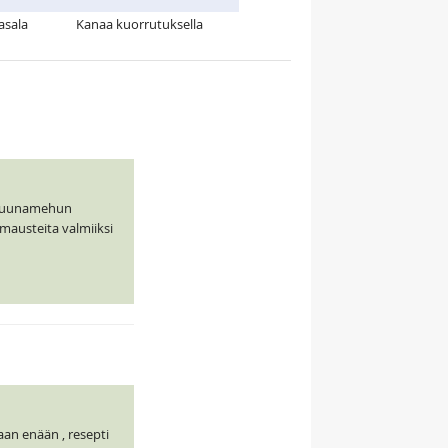
asala
Kanaa kuorrutuksella
itruunamehun
 mausteita valmiiksi
aan enään , resepti