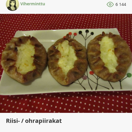
Viherminttu
6 144
Riisi- / ohrapiirakat