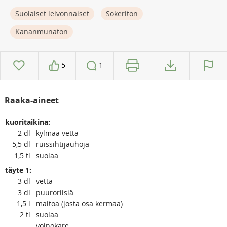
Suolaiset leivonnaiset
Sokeriton
Kananmunaton
5
1
Raaka-aineet
kuoritaikina:
2
dl
kylmää vettä
5,5
dl
ruissihtijauhoja
1,5
tl
suolaa
täyte 1:
3
dl
vettä
3
dl
puuroriisiä
1,5
l
maitoa (josta osa kermaa)
2
tl
suolaa
voinokare