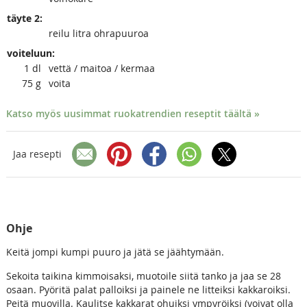
täyte 2:
reilu litra ohrapuuroa
voiteluun:
1
dl
vettä / maitoa / kermaa
75
g
voita
Katso myös uusimmat ruokatrendien reseptit täältä »
Jaa resepti
Ohje
Keitä jompi kumpi puuro ja jätä se jäähtymään.
Sekoita taikina kimmoisaksi, muotoile siitä tanko ja jaa se 28
osaan. Pyöritä palat palloiksi ja painele ne litteiksi kakkaroiksi.
Peitä muovilla. Kaulitse kakkarat ohuiksi ympyröiksi (voivat olla