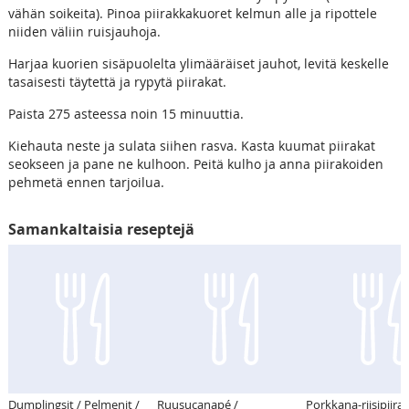
vähän soikeita). Pinoa piirakkakuoret kelmun alle ja ripottele
niiden väliin ruisjauhoja.
Harjaa kuorien sisäpuolelta ylimääräiset jauhot, levitä keskelle
tasaisesti täytettä ja rypytä piirakat.
Paista 275 asteessa noin 15 minuuttia.
Kiehauta neste ja sulata siihen rasva. Kasta kuumat piirakat
seokseen ja pane ne kulhoon. Peitä kulho ja anna piirakoiden
pehmetä ennen tarjoilua.
Samankaltaisia reseptejä
Dumplingsit / Pelmenit /
Ruusucanapé /
Porkkana-riisipiira