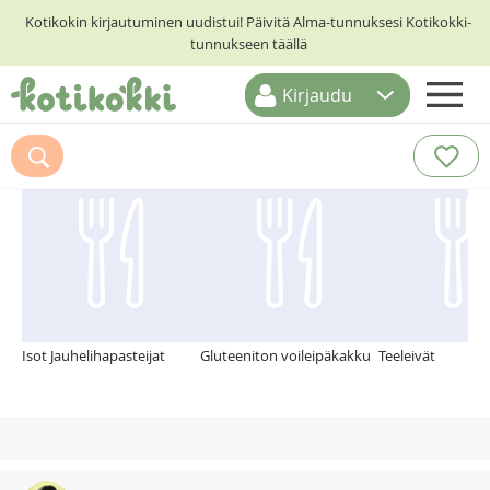
Kotikokin kirjautuminen uudistui! Päivitä Alma-tunnuksesi Kotikokki-
tunnukseen täällä
Kirjaudu
ETUSIVU
Suosittelemme myös
RESEPTIHAKU
RUOKATEEMAT
KESKUSTELUT
KOTIKOKIT
Isot Jauhelihapasteijat
Gluteeniton voileipäkakku
Teeleivät