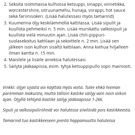
Sekoita isommassa kulhossa ketsuppi, sinappi, viinietikka,
worcestershire, sitruunamehu, hunaja, siirappi, hot sauce
sekä fariinisokeri. (Lisää halutessasi myös tamarind)
Kuumenna öljy keskilämmöllä kattilassa. Lisää sipulit ja
kuullota pehmeiksi n. 5 min. Lisää murskattu valkosipuli ja
kuullota vielä minuutin ajan. Lisää chili-pippuri-
suolasekoitus kattilaan ja sekoittele n. 2 min. Lisää sen
jälkeen ison kulhon sisältö kattilaan. Anna kiehua hiljalleen
ilman kantta n. 15 min.
Maistele ja lisäile aineksia halutessasi.
Säilytä jääkaapissa, esim. tyhjä ketsuppipullo sopii mainiosti.
Vinkki: öljyn sijasta voi käyttää myös voita. Tulee ehkä hieman
paremman makuista, mutta tällöin kastike säilyy vain noin viikon
ajan. Öljyllä tehtynä kastike säilyy jääkaapissa 1-2kk.
Sipuli ja valkosipuliröhnät voi halutessa siivilöidä pois kastikkeesta.
Tamarind tuo kastikkeeseen pientä happamuutta halutessa