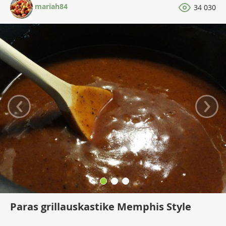
mariah84
34 030
‹
›
Paras grillauskastike Memphis Style