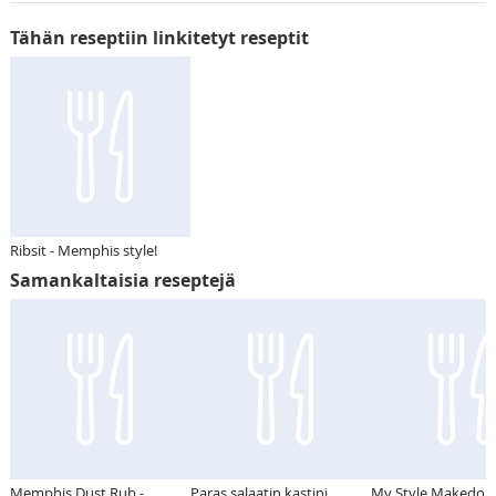
Tähän reseptiin linkitetyt reseptit
Ribsit - Memphis style!
Samankaltaisia reseptejä
Memphis Dust Rub -
Paras salaatin kastini
My Style Makedon