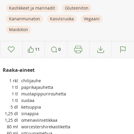
Kastikkeet ja marinadit
Gluteeniton
Kananmunaton
Kasvisruoka
Vegaani
Maidoton
11
0
Raaka-aineet
1
rkl
chilijauhe
1
tl
paprikajauhetta
1
tl
mustapippurirouhetta
1
tl
suolaa
5
dl
ketsuppia
1,25
dl
sinappia
1,25
dl
omenaviinietikkaa
80
ml
worcestershirekastiketta
60
ml
sitruunamehua