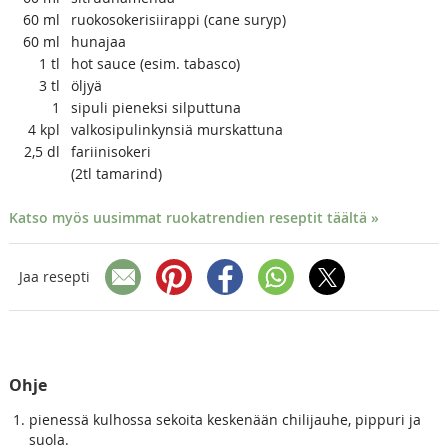
60
ml
ruokosokerisiirappi (cane suryp)
60
ml
hunajaa
1
tl
hot sauce (esim. tabasco)
3
tl
öljyä
1
sipuli pieneksi silputtuna
4
kpl
valkosipulinkynsiä murskattuna
2,5
dl
fariinisokeri
(2tl tamarind)
Katso myös uusimmat ruokatrendien reseptit täältä »
Jaa resepti
Ohje
pienessä kulhossa sekoita keskenään chilijauhe, pippuri ja
suola.