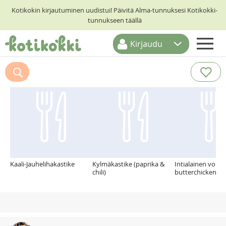
Kotikokin kirjautuminen uudistui! Päivitä Alma-tunnuksesi Kotikokki-
tunnukseen täällä
Kirjaudu
ETUSIVU
Suosittelemme myös
RESEPTIHAKU
RUOKATEEMAT
KESKUSTELUT
KOTIKOKIT
Kaali-Jauhelihakastike
Kylmäkastike (paprika &
Intialainen voika
chili)
butterchicken