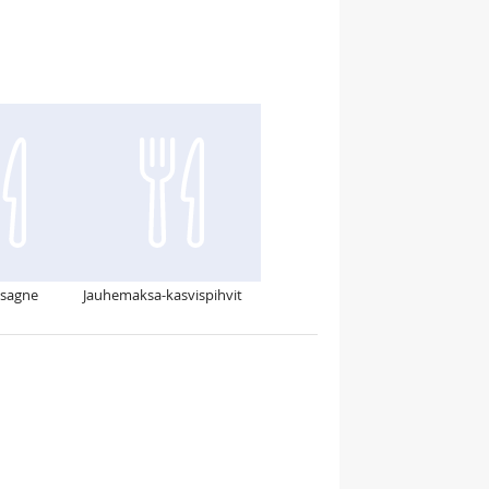
asagne
Jauhemaksa-kasvispihvit