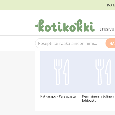
Kotik
ETUSIVU
HA
Suosittelemme myös
Katkarapu - Parsapasta
Kermainen ja tulinen
lohipasta