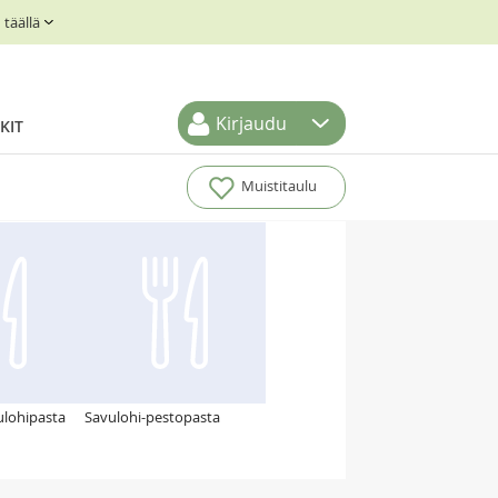
täällä
Kirjaudu
KIT
Muistitaulu
ulohipasta
Savulohi-pestopasta