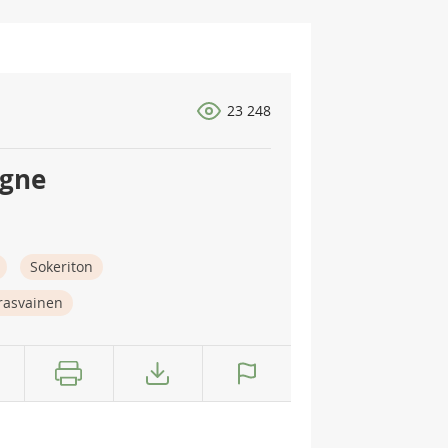
23 248
agne
Sokeriton
rasvainen