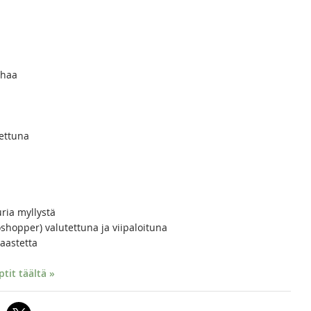
ihaa
ettuna
ia myllystä
shopper) valutettuna ja viipaloituna
aastetta
it täältä »