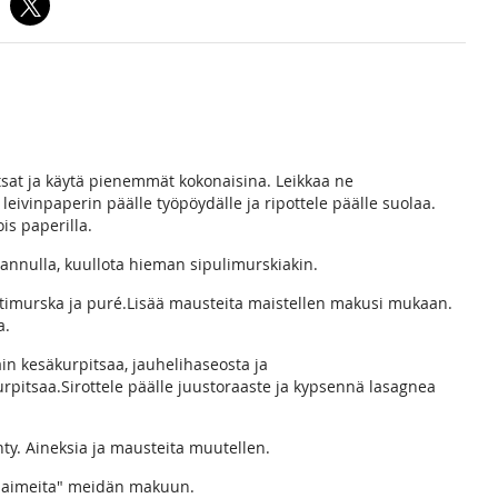
tsat ja käytä pienemmät kokonaisina. Leikkaa ne
leivinpaperin päälle työpöydälle ja ripottele päälle suolaa.
is paperilla.
annulla, kuullota hieman sipulimurskiakin.
ttimurska ja puré.Lisää mausteita maistellen makusi mukaan.
a.
in kesäkurpitsaa, jauhelihaseosta ja
rpitsaa.Sirottele päälle juustoraaste ja kypsennä lasagnea
ty. Aineksia ja mausteita muutellen.
 "laimeita" meidän makuun.