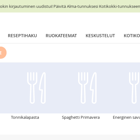
okin kirjautuminen uudistui! Päivitä Alma-tunnuksesi Kotikokki-tunnukseen 
RESEPTIHAKU
RUOKATEEMAT
KESKUSTELUT
KOTIKO
E
Tonnikalapasta
Spaghetti Primavera
Energinen sav