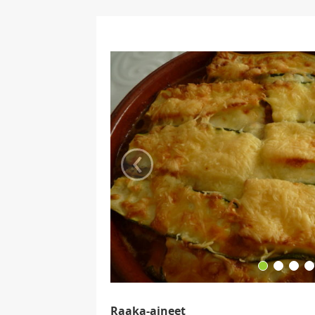
‹
Raaka-aineet