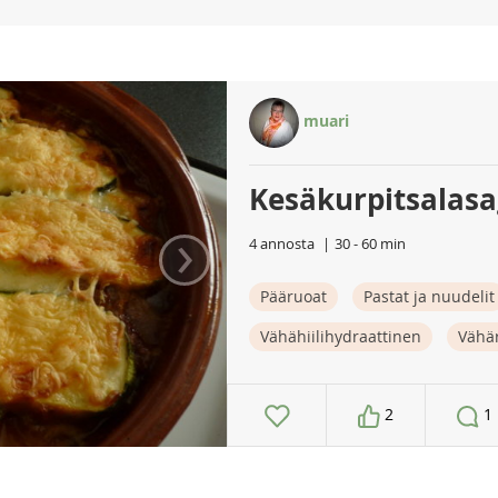
muari
Kesäkurpitsalas
›
4 annosta
30 - 60 min
Pääruoat
Pastat ja nuudelit
Vähähiilihydraattinen
Vähä
2
1