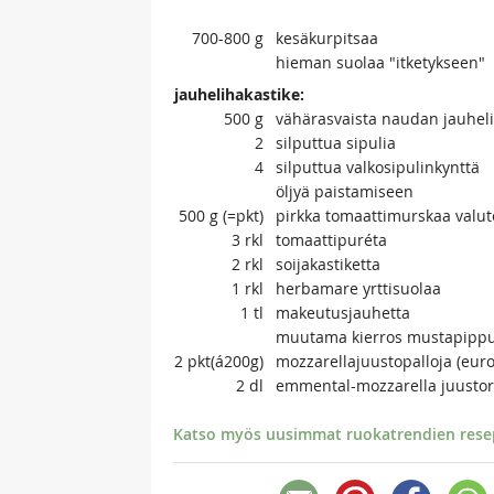
700-800
g
kesäkurpitsaa
hieman suolaa "itketykseen"
jauhelihakastike:
500
g
vähärasvaista naudan jauhel
2
silputtua sipulia
4
silputtua valkosipulinkynttä
öljyä paistamiseen
500
g (=pkt)
pirkka tomaattimurskaa valut
3
rkl
tomaattipuréta
2
rkl
soijakastiketta
1
rkl
herbamare yrttisuolaa
1
tl
makeutusjauhetta
muutama kierros mustapippur
2
pkt(á200g)
mozzarellajuustopalloja (euro
2
dl
emmental-mozzarella juustor
Katso myös uusimmat ruokatrendien resept