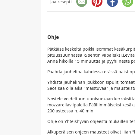
Jaa resepti
Ohje
Pätkäise keskeltä poikki isommat kesäkurpi
pituussuunnassa ½ sentin viipaleiksi.Levitä 
Anna hikoilla 15 minuuttia ja pyyhi neste po
Paahda jauheliha kahdessa erässä paistinp
Yhdistä jauhelihan joukkoon sipulit, tomaa
Seos saa olla aika "maistuvaa" ja mausteist
Nostele voideltuun uunivuokaan kerroksitta
mozzarellaviipaleita.Päällimmäiseksi kesäku
200 asteessa n. 40 min.
Ohje on Yhteishyvän ohjeesta mukaillen teh
Alkuperäisen ohjeen mausteet olivat liian