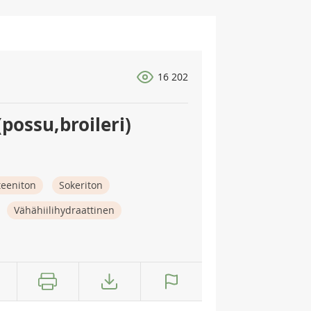
16 202
possu,broileri)
teeniton
Sokeriton
Vähähiilihydraattinen