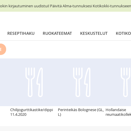
okin kirjautuminen uudistui! Päivitä Alma-tunnuksesi Kotikokki-tunnukseen 
RESEPTIHAKU
RUOKATEEMAT
KESKUSTELUT
KOTIKO
E
Chilijogurttikastike/dippi
Perinteikäs Bolognese (GL,
Hollandaise
11.4.2020
L)
reumaatikollek