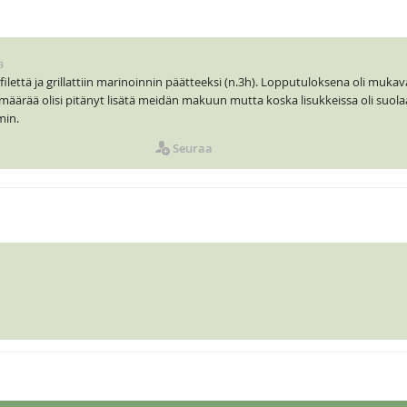
ä
ofilettä ja grillattiin marinoinnin päätteeksi (n.3h). Lopputuloksena oli mukav
määrää olisi pitänyt lisätä meidän makuun mutta koska lisukkeissa oli suolaa 
in.
Seuraa