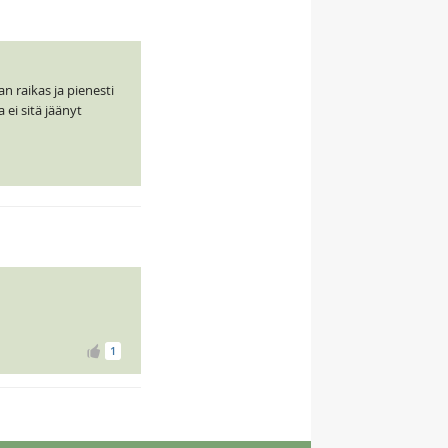
an raikas ja pienesti
ei sitä jäänyt
1