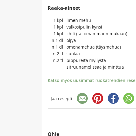
Raaka-aineet
1
kpl
limen mehu
1
kpl
valkosipulin kynsi
1
kpl
chili (tai oman maun mukaan)
n.1
dl
öljyä
n.1
dl
omenamehua (täysmehua)
n.2
tl
suolaa
n.2
tl
pippureita myllystä
sitruunamelissaa ja minttua
Katso myös uusimmat ruokatrendien resept
Jaa resepti
Ohje