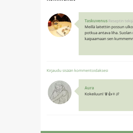
Taskuvenus
Reseptin tekij
Meillä laitettiin possun ulk
potkua antava liha. Suolan 
kaipaamaan sen kummemm
Kirjaudu sisään kommentoidaksesi
Aura
Kokeiluun! 🧚👍🔆🍖