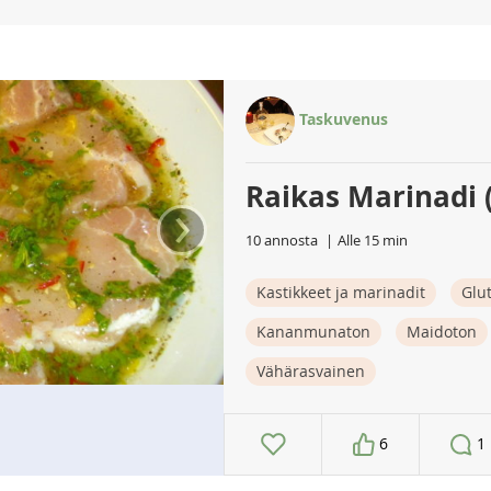
Taskuvenus
Raikas Marinadi (
›
10 annosta
Alle 15 min
Kastikkeet ja marinadit
Glu
Kananmunaton
Maidoton
Vähärasvainen
6
1