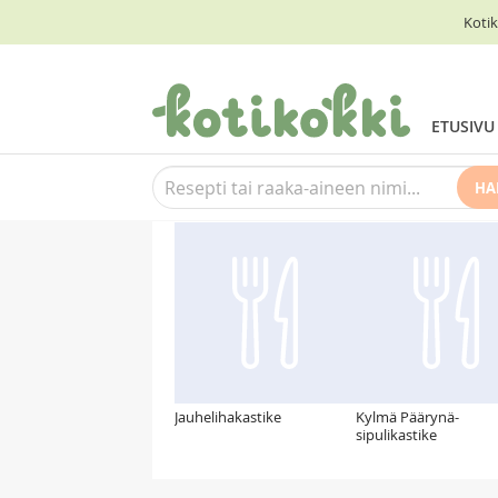
Kotik
ETUSIVU
HA
Suosittelemme myös
Jauhelihakastike
Kylmä Päärynä-
sipulikastike