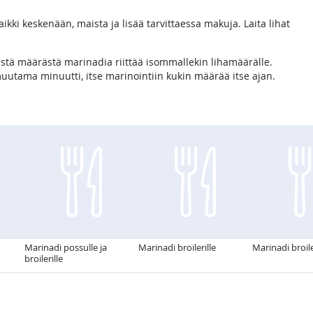
kaikki keskenään, maista ja lisää tarvittaessa makuja. Laita lihat
tästä määrästä marinadia riittää isommallekin lihamäärälle.
utama minuutti, itse marinointiin kukin määrää itse ajan.
Marinadi possulle ja
Marinadi broilerille
Marinadi broile
broilerille