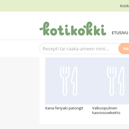
Kotik
ETUSIVU
HA
Suosittelemme myös
Kana-Teriyaki patongit
Valkosipulinen
kasvissosekeitto