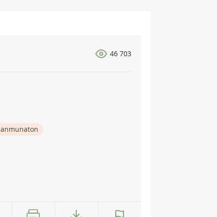
46 703
nanmunaton