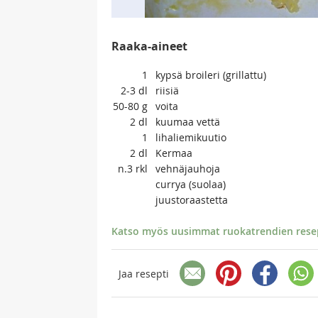
Raaka-aineet
1
kypsä broileri (grillattu)
2-3
dl
riisiä
50-80
g
voita
2
dl
kuumaa vettä
1
lihaliemikuutio
2
dl
Kermaa
n.3
rkl
vehnäjauhoja
currya (suolaa)
juustoraastetta
Katso myös uusimmat ruokatrendien resept
Jaa resepti