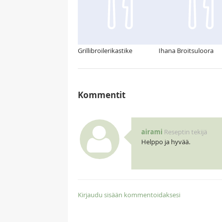
Grillibroilerikastike
Ihana Broitsuloora
Kommentit
airami
Reseptin tekijä
Helppo ja hyvää.
Kirjaudu sisään kommentoidaksesi