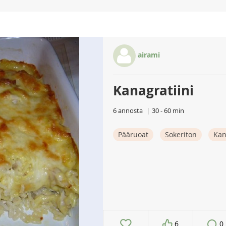
airami
Kanagratiini
6 annosta
30 - 60 min
Pääruoat
Sokeriton
Ka
6
0