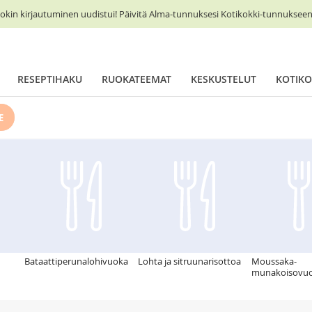
okin kirjautuminen uudistui! Päivitä Alma-tunnuksesi Kotikokki-tunnukseen 
RESEPTIHAKU
RUOKATEEMAT
KESKUSTELUT
KOTIKO
E
Bataattiperunalohivuoka
Lohta ja sitruunarisottoa
Moussaka-
munakoisovu