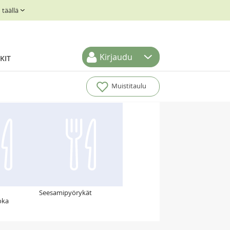
täällä
Kirjaudu
KIT
Muistitaulu
Seesamipyörykät
oka