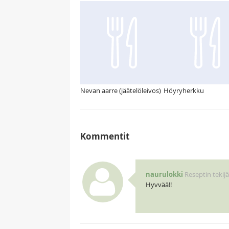
Nevan aarre (jäätelöleivos)
Höyryherkku
Kommentit
naurulokki
Reseptin tekijä
Hyvvää!!