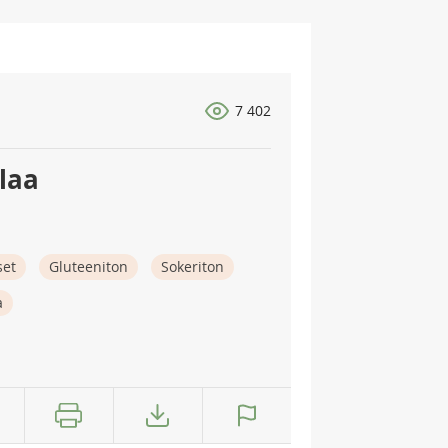
7 402
laa
set
Gluteeniton
Sokeriton
a