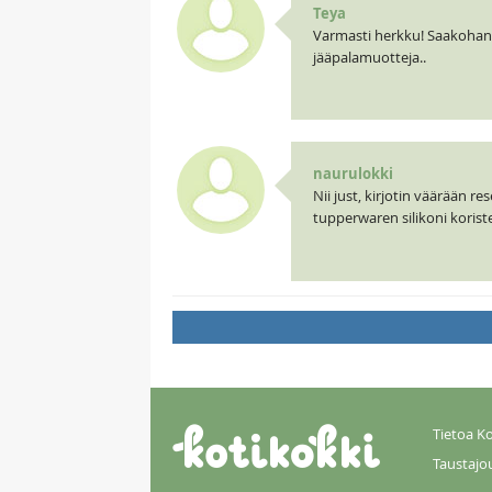
Teya
Varmasti herkku! Saakohan n
jääpalamuotteja..
naurulokki
Nii just, kirjotin väärään r
tupperwaren silikoni korist
Tietoa Ko
Taustajo