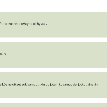
utti crushista tehtynä oli hyviä...
a. :)
, eikös ne oikeet suklaamuotitkin oo jotain kovamuovia, jotkut ainakin.