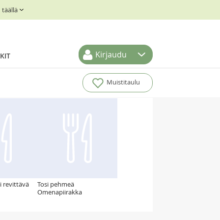
täällä
Kirjaudu
KIT
Muistitaulu
i revittävä
Tosi pehmeä
Omenapiirakka