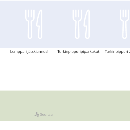
Lemppari jätskiannos!
Turkinpippuripiparkakut
Turkinpippuri-
Seuraa