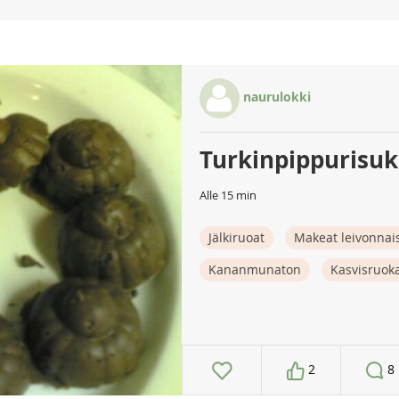
naurulokki
Turkinpippurisuk
Alle 15 min
Jälkiruoat
Makeat leivonnai
Kananmunaton
Kasvisruok
2
8