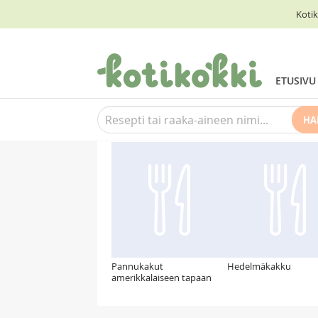
Kotik
ETUSIVU
HA
Suosittelemme myös
Pannukakut
Hedelmäkakku
amerikkalaiseen tapaan