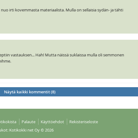
uo irti kovemmasta materiaalista. Mulla on sellaisia sydän- ja tähti
eseptiin vastauksen... Hah! Mutta näissä suklaissa mulla oli semmonen
eihme.
Näytä kaikki kommentit (8)
tikokista
Palaute
Käyttöehdot
Rekisteriseloste
ukot: Kotikokki net Oy
© 2026