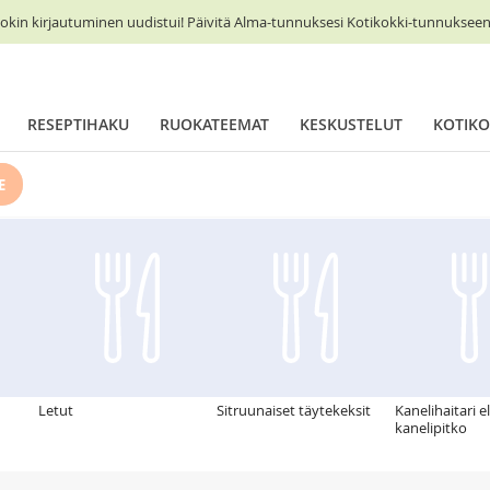
okin kirjautuminen uudistui! Päivitä Alma-tunnuksesi Kotikokki-tunnukseen 
RESEPTIHAKU
RUOKATEEMAT
KESKUSTELUT
KOTIKO
E
Letut
Sitruunaiset täytekeksit
Kanelihaitari el
kanelipitko