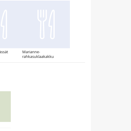
ässät
Marianne-
rahkasuklaakakku