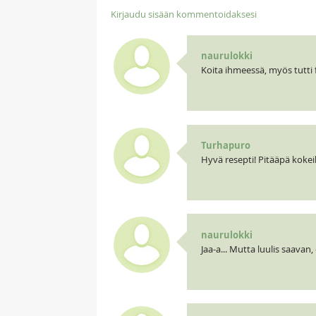
Kirjaudu sisään kommentoidaksesi
naurulokki
Koita ihmeessä, myös tutti fr
Turhapuro
Hyvä resepti! Pitääpä kokeill
naurulokki
Jaa-a... Mutta luulis saavan