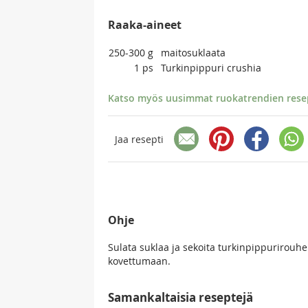
Raaka-aineet
250-300
g
maitosuklaata
1
ps
Turkinpippuri crushia
Katso myös uusimmat ruokatrendien resept
Jaa resepti
Ohje
Sulata suklaa ja sekoita turkinpippurirouhe
kovettumaan.
Samankaltaisia reseptejä