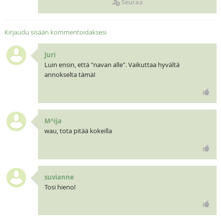
Seuraa
Kirjaudu sisään kommentoidaksesi
Juri
Luin ensin, että "navan alle". Vaikuttaa hyvältä
annokselta tämä!
M^ija
wau, tota pitää kokeilla
suvianne
Tosi hieno!