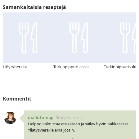
Samankaltaisia reseptejä
Höyryherkku
Turkinpippuri-ässät
Turkinpippurisukla
Kommentit
mallutumppi
Reseptin tekijä
Helppo valmistaa etukäteen ja säilyy hyvin pakkasessa.
Yllätysvieraille aina jotain.