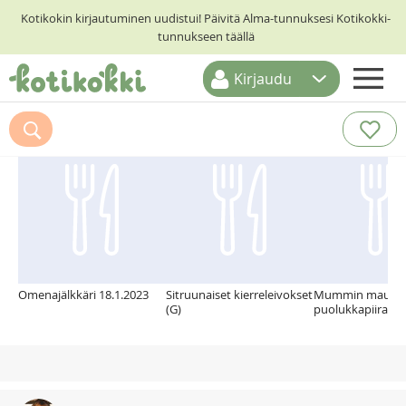
Kotikokin kirjautuminen uudistui! Päivitä Alma-tunnuksesi Kotikokki-
tunnukseen täällä
Kirjaudu
ETUSIVU
Suosittelemme myös
RESEPTIHAKU
RUOKATEEMAT
KESKUSTELUT
KOTIKOKIT
Omenajälkkäri 18.1.2023
Sitruunaiset kierreleivokset
Mummin mauka
(G)
puolukkapiirakk