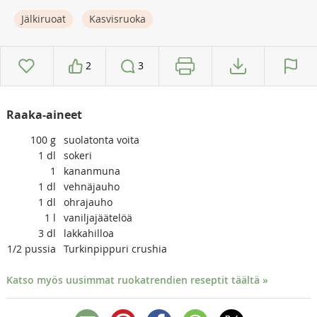
Jälkiruoat
Kasvisruoka
2
3
Raaka-aineet
100
g
suolatonta voita
1
dl
sokeri
1
kananmuna
1
dl
vehnäjauho
1
dl
ohrajauho
1
l
vaniljajäätelöä
3
dl
lakkahilloa
1/2
pussia
Turkinpippuri crushia
Katso myös uusimmat ruokatrendien reseptit täältä »