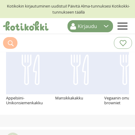
Kotikokin kirjautuminen uudistui! Päivitä Alma-tunnuksesi Kotikokki-
tunnukseen täällä
Kirjaudu
ETUSIVU
Suosittelemme myös
RESEPTIHAKU
RUOKATEEMAT
KESKUSTELUT
KOTIKOKIT
Appelsiini-
Mansikkakakku
Vegaanin omalaa
Unikonsiemenkakku
browniet