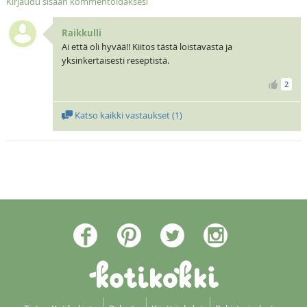
Kirjaudu sisään kommentoidaksesi
Raikkulli
Ai että oli hyvää!! Kiitos tästä loistavasta ja
yksinkertaisesti reseptistä.
2
Katso kaikki vastaukset (
1
)