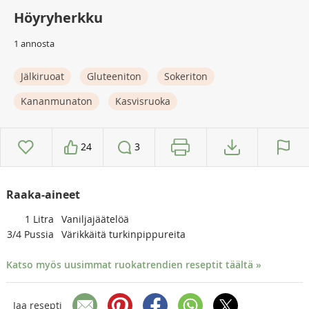
Höyryherkku
1 annosta
Jälkiruoat
Gluteeniton
Sokeriton
Kananmunaton
Kasvisruoka
24
3
Raaka-aineet
1
Litra
Vaniljajäätelöä
3/4
Pussia
Värikkäitä turkinpippureita
Katso myös uusimmat ruokatrendien reseptit täältä »
Jaa resepti