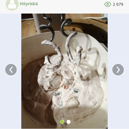
Höyriskä
2 679
‹
›