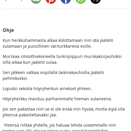
Ohje
Kun herkkuhammasta alkaa kolottamaan niin ota jäätelö
sulamaan ja pussillinen väriturkkareita esille.
Murskaa smoothiekoneella turkinpippuri murskaksi/jauhoksi
sillä aikaa kun jäätelö sulaa.
Sen jälkeen vatkaa vispilällä taikinakauhoilla jäätelö
pehmikseksi.
Lopuksi sekoita höyryherkun ainekset yhteen.
Höyryherkku maistuu parhaimmalle hieman sulaneena.
Jos sen pakastaa niin se ei ole enää niin hyvää, mutta eipä sitä
yleensä pakastettavaksi jää.
Yleensä riittää yhdelle, jos haluaa tehdä useammalle niin
kertoo vain yllä olevan listan raaka-aineet henkilöiden