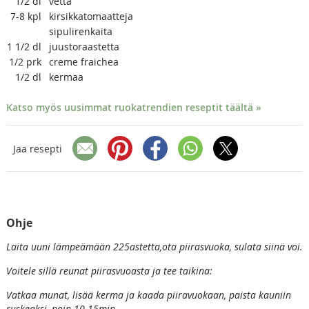
1/2
dl
vettä
7-8
kpl
kirsikkatomaatteja
sipulirenkaita
1 1/2
dl
juustoraastetta
1/2
prk
creme fraichea
1/2 dl
kermaa
Katso myös uusimmat ruokatrendien reseptit täältä »
Jaa resepti
Ohje
Laita uuni lämpeämään 225astetta,ota piirasvuoka, sulata siinä voi.
Voitele sillä reunat piirasvuoasta ja tee taikina:
Vatkaa munat, lisää kerma ja kaada piiravuokaan, paista kauniin
ruskeaksi ,noin 10-15min.