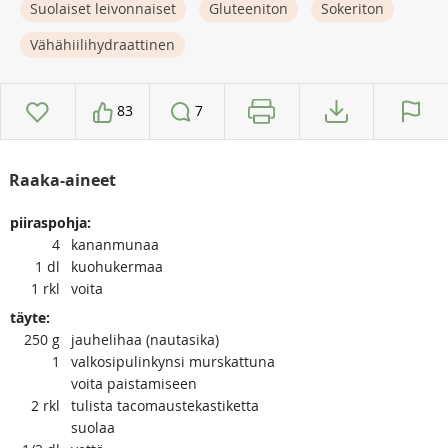
Suolaiset leivonnaiset
Gluteeniton
Sokeriton
Vähähiilihydraattinen
83
7
Raaka-aineet
piiraspohja:
4
kananmunaa
1
dl
kuohukermaa
1
rkl
voita
täyte:
250
g
jauhelihaa (nautasika)
1
valkosipulinkynsi murskattuna
voita paistamiseen
2
rkl
tulista tacomaustekastiketta
suolaa