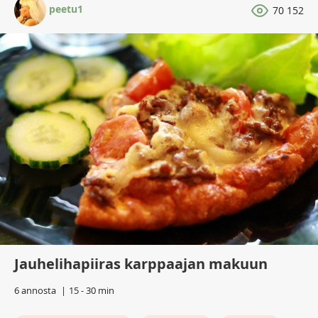
peetu1
70 152
Jauhelihapiiras karppaajan makuun
6 annosta
15 - 30 min