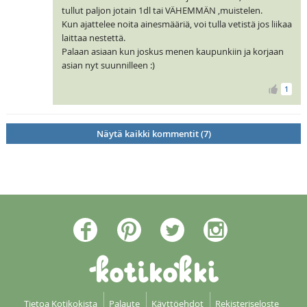
tullut paljon jotain 1dl tai VÄHEMMÄN ,muistelen.
Kun ajattelee noita ainesmääriä, voi tulla vetistä jos liikaa
laittaa nestettä.
Palaan asiaan kun joskus menen kaupunkiin ja korjaan
asian nyt suunnilleen :)
1
Näytä kaikki kommentit (7)
Tietoa Kotikokista
Palaute
Käyttöehdot
Rekisteriseloste