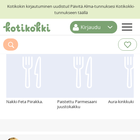
Kotikokin kirjautuminen uudistui! Päivitä Alma-tunnuksesi Kotikokki-
tunnukseen täällä
Kirjaudu
ETUSIVU
Suosittelemme myös
RESEPTIHAKU
RUOKATEEMAT
KESKUSTELUT
KOTIKOKIT
Nakki-Feta Piirakka.
Paistettu Parmesaani
Aura-kinkkukiert
juustokakku