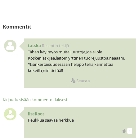
Kommentit
tatska
Reseptin tekijä
Tähän käy myös muita juustoja,jos ei ole
Koskenlaskijaa,laitoin yrttinen tuorejuustoa,naaaam.
Yksinkertaisuudessaan helppo tehä,kannattaa
kokeilla,niin tietää!!
Seuraa
Kirjaudu sisään kommentoidaksesi
IlseRoos
Peukkua saavaa herkkua
1