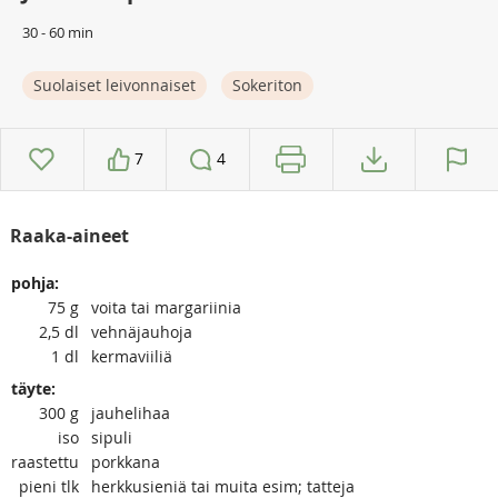
30 - 60 min
Suolaiset leivonnaiset
Sokeriton
7
4
Raaka-aineet
pohja:
75
g
voita tai margariinia
2,5
dl
vehnäjauhoja
1
dl
kermaviiliä
täyte:
300
g
jauhelihaa
iso
sipuli
raastettu
porkkana
pieni tlk
herkkusieniä tai muita esim; tatteja