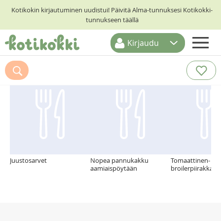
Kotikokin kirjautuminen uudistui! Päivitä Alma-tunnuksesi Kotikokki-
tunnukseen täällä
Kirjaudu
ETUSIVU
Suosittelemme myös
RESEPTIHAKU
RUOKATEEMAT
KESKUSTELUT
KOTIKOKIT
Juustosarvet
Nopea pannukakku
Tomaattinen-
aamiaispöytään
broilerpiirakka