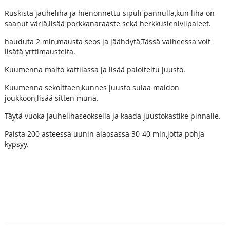
Ruskista jauheliha ja hienonnettu sipuli pannulla,kun liha on
saanut väriä,lisää porkkanaraaste sekä herkkusieniviipaleet.
hauduta 2 min,mausta seos ja jäähdytä,Tässä vaiheessa voit
lisätä yrttimausteita.
Kuumenna maito kattilassa ja lisää paloiteltu juusto.
Kuumenna sekoittaen,kunnes juusto sulaa maidon
joukkoon,lisää sitten muna.
Täytä vuoka jauhelihaseoksella ja kaada juustokastike pinnalle.
Paista 200 asteessa uunin alaosassa 30-40 min,jotta pohja
kypsyy.