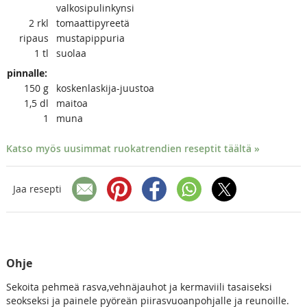
valkosipulinkynsi
2
rkl
tomaattipyreetä
ripaus
mustapippuria
1
tl
suolaa
pinnalle:
150
g
koskenlaskija-juustoa
1,5
dl
maitoa
1
muna
Katso myös uusimmat ruokatrendien reseptit täältä »
Jaa resepti
Ohje
Sekoita pehmeä rasva,vehnäjauhot ja kermaviili tasaiseksi
seokseksi ja painele pyöreän piirasvuoanpohjalle ja reunoille.