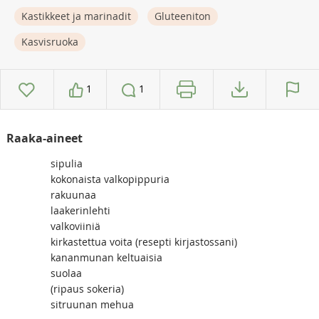
Kastikkeet ja marinadit
Gluteeniton
Kasvisruoka
1
1
Raaka-aineet
sipulia
kokonaista valkopippuria
rakuunaa
laakerinlehti
valkoviiniä
kirkastettua voita (resepti kirjastossani)
kananmunan keltuaisia
suolaa
(ripaus sokeria)
sitruunan mehua