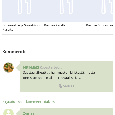
PorsaanFile ja Sweet&Sour
Kastike kalalle
Kastike Suppilovah
Kastike
Kommentit
FutoMaki
Reseptin tekijä
Saattaa aiheuttaa hammasten kiristystä, mutta
onnistuessaan maistuu taivaalliselta...
Seuraa
Kirjaudu sisään kommentoidaksesi
Zoinas