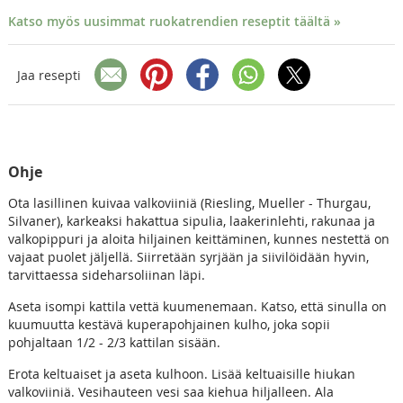
Katso myös uusimmat ruokatrendien reseptit täältä »
Jaa resepti
Ohje
Ota lasillinen kuivaa valkoviiniä (Riesling, Mueller - Thurgau,
Silvaner), karkeaksi hakattua sipulia, laakerinlehti, rakunaa ja
valkopippuri ja aloita hiljainen keittäminen, kunnes nestettä on
vajaat puolet jäljellä. Siirretään syrjään ja siivilöidään hyvin,
tarvittaessa sideharsoliinan läpi.
Aseta isompi kattila vettä kuumenemaan. Katso, että sinulla on
kuumuutta kestävä kuperapohjainen kulho, joka sopii
pohjaltaan 1/2 - 2/3 kattilan sisään.
Erota keltuaiset ja aseta kulhoon. Lisää keltuaisille hiukan
valkoviiniä. Vesihauteen vesi saa kiehua hiljalleen. Ala