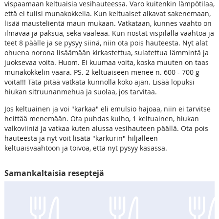
vispaamaan keltuaisia vesihauteessa. Varo kuitenkin lämpötilaa,
että ei tulisi munakokkelia. Kun keltuaiset alkavat sakenemaan,
lisää maustelientä maun mukaan. Vatkataan, kunnes vaahto on
ilmavaa ja paksua, sekä vaaleaa. Kun nostat vispilällä vaahtoa ja
teet 8 päälle ja se pysyy siinä, niin ota pois hauteesta. Nyt alat
ohuena norona lisäämään kirkastettua, sulatettua lämmintä ja
juoksevaa voita. Huom. Ei kuumaa voita, koska muuten on taas
munakokkelin vaara. PS. 2 keltuaiseen menee n. 600 - 700 g
voita!!! Tätä pitää vatkata kunnolla koko ajan. Lisää lopuksi
hiukan sitruunanmehua ja suolaa, jos tarvitaa.
Jos keltuainen ja voi "karkaa" eli emulsio hajoaa, niin ei tarvitse
heittää menemään. Ota puhdas kulho, 1 keltuainen, hiukan
valkoviiniä ja vatkaa kuten alussa vesihauteen päällä. Ota pois
hauteesta ja nyt voit lisätä "karkurin" hiljalleen
keltuaisvaahtoon ja toivoa, että nyt pysyy kasassa.
Samankaltaisia reseptejä