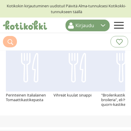
Kotikokin kirjautuminen uudistui! Päivitä Alma-tunnuksesi Kotikokki-
tunnukseen täällä
Kirjaudu
ETUSIVU
Suosittelemme myös
RESEPTIHAKU
RUOKATEEMAT
KESKUSTELUT
KOTIKOKIT
Perinteinen Italialainen
Vihreät kuulat sinappi
"Broilerikastike 
Tomaattikastikepasta
broileria", eli h
quorn-kastike