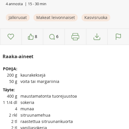
4 annosta
15 - 30 min
Jälkiruoat
Makeat leivonnaiset
Kasvisruoka
8
6
Raaka-aineet
POHJA:
200
g
kaurakeksejä
50
g
voita tai margariinia
Täyte:
400
g
maustamatonta tuorejuustoa
1 1/4
dl
sokeria
4
munaa
2
rkl
sitruunamehua
2
tl
raastettua sitruunankuorta
2
tl
vaniljasokeria