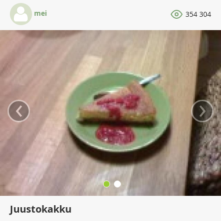
mei
354 304
‹
›
Juustokakku