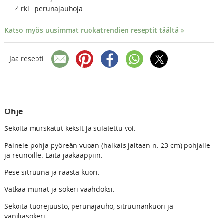
4
rkl
perunajauhoja
Katso myös uusimmat ruokatrendien reseptit täältä »
Jaa resepti
Ohje
Sekoita murskatut keksit ja sulatettu voi.
Painele pohja pyöreän vuoan (halkaisijaltaan n. 23 cm) pohjalle
ja reunoille. Laita jääkaappiin.
Pese sitruuna ja raasta kuori.
Vatkaa munat ja sokeri vaahdoksi.
Sekoita tuorejuusto, perunajauho, sitruunankuori ja
vaniljasokeri.