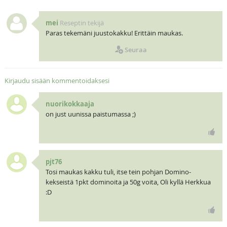
mei
Reseptin tekijä
Paras tekemäni juustokakku! Erittäin maukas.
Seuraa
Kirjaudu sisään kommentoidaksesi
nuorikokkaaja
on just uunissa paistumassa ;)
pjt76
Tosi maukas kakku tuli, itse tein pohjan Domino-
kekseistä 1pkt dominoita ja 50g voita, Oli kyllä Herkkua
:D