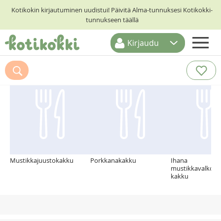
Kotikokin kirjautuminen uudistui! Päivitä Alma-tunnuksesi Kotikokki-
tunnukseen täällä
Kirjaudu
ETUSIVU
Suosittelemme myös
RESEPTIHAKU
RUOKATEEMAT
KESKUSTELUT
KOTIKOKIT
Mustikkajuustokakku
Porkkanakakku
Ihana
mustikkavalkosu
kakku