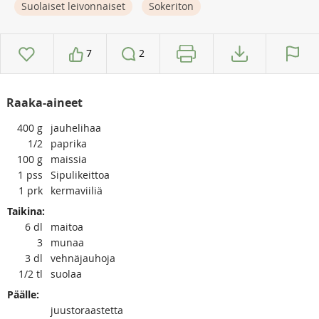
Suolaiset leivonnaiset
Sokeriton
7
2
Raaka-aineet
400
g
jauhelihaa
1/2
paprika
100
g
maissia
1
pss
Sipulikeittoa
1
prk
kermaviiliä
Taikina:
6
dl
maitoa
3
munaa
3
dl
vehnäjauhoja
1/2
tl
suolaa
Päälle:
juustoraastetta