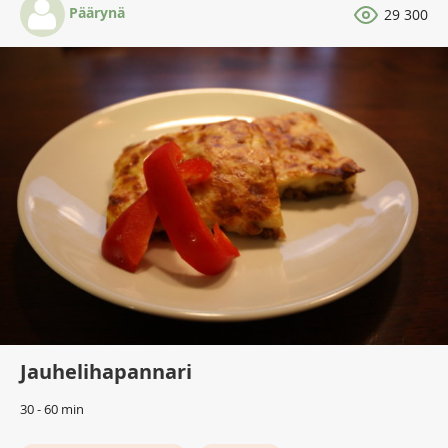
Päärynä
29 300
Jauhelihapannari
30 - 60 min