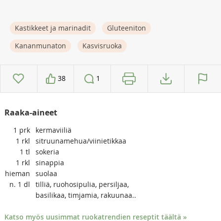
Kastikkeet ja marinadit
Gluteeniton
Kananmunaton
Kasvisruoka
38
1
Raaka-aineet
1
prk
kermaviiliä
1
rkl
sitruunamehua/viinietikkaa
1
tl
sokeria
1
rkl
sinappia
hieman
suolaa
n. 1
dl
tilliä, ruohosipulia, persiljaa,
basilikaa, timjamia, rakuunaa..
Katso myös uusimmat ruokatrendien reseptit täältä »