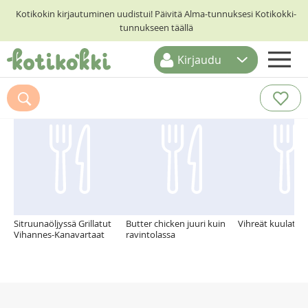
Kotikokin kirjautuminen uudistui! Päivitä Alma-tunnuksesi Kotikokki-
tunnukseen täällä
Kirjaudu
ETUSIVU
Suosittelemme myös
RESEPTIHAKU
RUOKATEEMAT
KESKUSTELUT
KOTIKOKIT
Sitruunaöljyssä Grillatut
Butter chicken juuri kuin
Vihreät kuulat si
Vihannes-Kanavartaat
ravintolassa