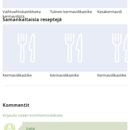
Vaihtoehtokastikkeita
Tulinen kermaviilikastike
Kesäkermaviili
kermaviilistä
Samankaltaisia reseptejä
Kermaviilikastike
Kermaviilikastike
Kermaviilikastike ka
Kommentit
Kirjaudu sisään kommentoidaksesi
Lynx