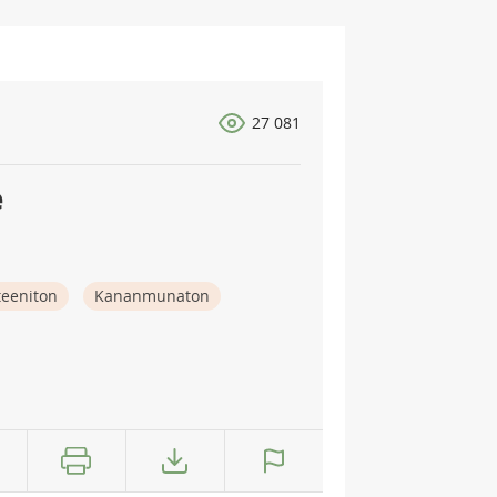
27 081
e
teeniton
Kananmunaton