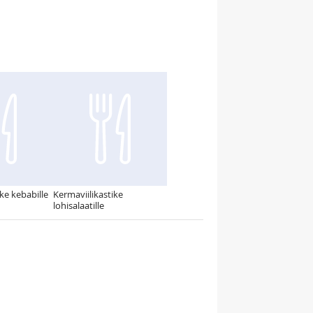
ke kebabille
Kermaviilikastike
lohisalaatille