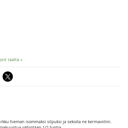
it täältä »
kurkku hieman isommaksi silpuksi ja sekoita ne kermaviiliin.
a makuuntua vähintään 1/2 tuntia.