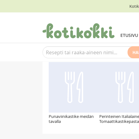
Kotik
ETUSIVU
HA
Suosittelemme myös
Punaviinikastike meidän
Perinteinen Italialain
tavalla
Tomaattikastikepasta