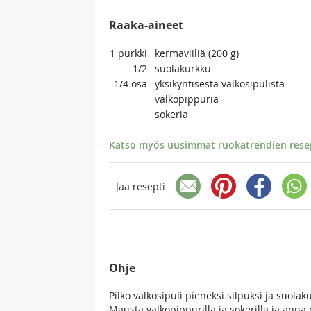
Raaka-aineet
1
purkki
kermaviiliä (200 g)
1/2
suolakurkku
1/4
osa
yksikyntisestä valkosipulista
valkopippuria
sokeria
Katso myös uusimmat ruokatrendien resept
Jaa resepti
Ohje
Pilko valkosipuli pieneksi silpuksi ja suola
Mausta valkopippurilla ja sokerilla ja ann