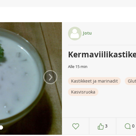
Jotu
Kermaviilikastik
Alle 15 min
›
Kastikkeet ja marinadit
Glu
Kasvisruoka
3
0