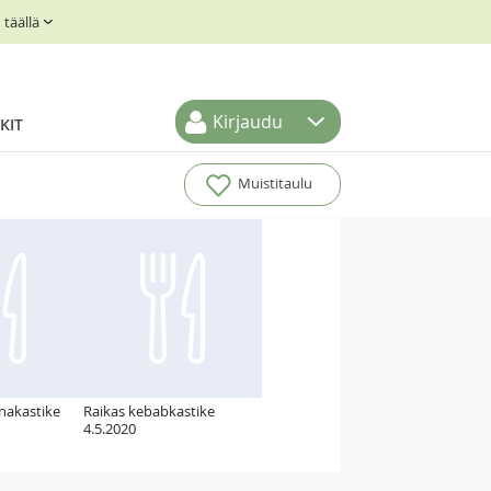
täällä
Kirjaudu
KIT
Muistitaulu
nakastike
Raikas kebabkastike
4.5.2020