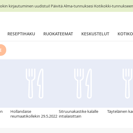
okin kirjautuminen uudistui! Päivitä Alma-tunnuksesi Kotikokki-tunnukseen 
RESEPTIHAKU
RUOKATEEMAT
KESKUSTELUT
KOTIKO
E
en
Hollandaise
Sitruunakastike kalalle
Täyteläinen ka
reumaatikollekin 29.5.2022
intialaisittain