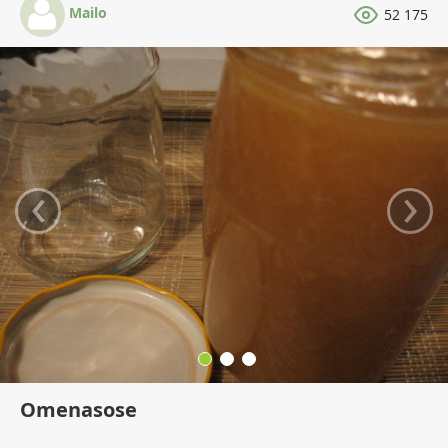
Mailo
52 175
‹
›
Omenasose