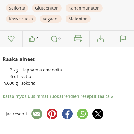
Säilöntä
Gluteeniton
Kananmunaton
Kasvisruoka
Vegaani
Maidoton
4
0
Raaka-aineet
2
kg
Happamia omenoita
6
dl
vettä
n.600
g
sokeria
Katso myös uusimmat ruokatrendien reseptit täältä »
Jaa resepti