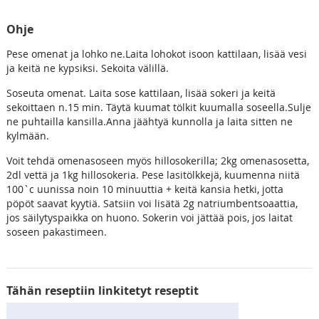
Ohje
Pese omenat ja lohko ne.Laita lohokot isoon kattilaan, lisää vesi
ja keitä ne kypsiksi. Sekoita välillä.
Soseuta omenat. Laita sose kattilaan, lisää sokeri ja keitä
sekoittaen n.15 min. Täytä kuumat tölkit kuumalla soseella.Sulje
ne puhtailla kansilla.Anna jäähtyä kunnolla ja laita sitten ne
kylmään.
Voit tehdä omenasoseen myös hillosokerilla; 2kg omenasosetta,
2dl vettä ja 1kg hillosokeria. Pese lasitölkkejä, kuumenna niitä
100`c uunissa noin 10 minuuttia + keitä kansia hetki, jotta
pöpöt saavat kyytiä. Satsiin voi lisätä 2g natriumbentsoaattia,
jos säilytyspaikka on huono. Sokerin voi jättää pois, jos laitat
soseen pakastimeen.
Tähän reseptiin linkitetyt reseptit