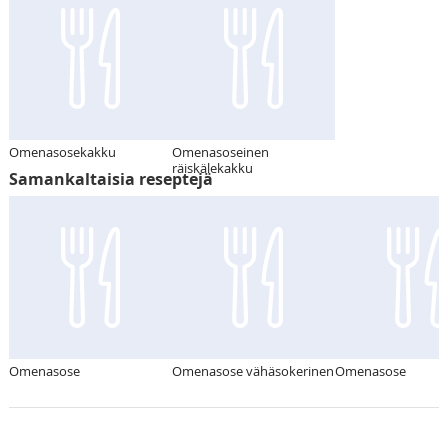
Omenasosekakku
Omenasoseinen
räiskälekakku
Samankaltaisia reseptejä
Omenasose
Omenasose vähäsokerinen
Omenasose