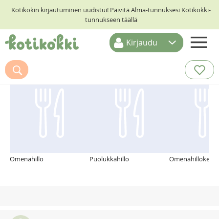
Kotikokin kirjautuminen uudistui! Päivitä Alma-tunnuksesi Kotikokki-
tunnukseen täällä
Kirjaudu
ETUSIVU
Suosittelemme myös
RESEPTIHAKU
RUOKATEEMAT
KESKUSTELUT
KOTIKOKIT
Omenahillo
Puolukkahillo
Omenahilloke