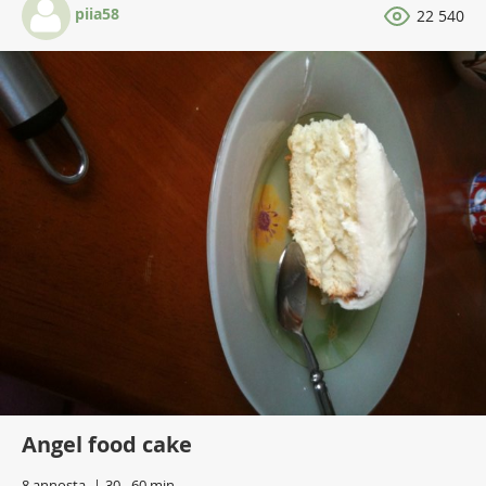
piia58
22 540
Angel food cake
8 annosta
30 - 60 min