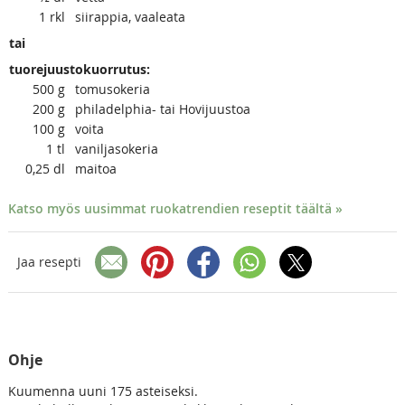
1
rkl
siirappia, vaaleata
tai
tuorejuustokuorrutus:
500
g
tomusokeria
200
g
philadelphia- tai Hovijuustoa
100
g
voita
1
tl
vaniljasokeria
0,25
dl
maitoa
Katso myös uusimmat ruokatrendien reseptit täältä »
Jaa resepti
Ohje
Kuumenna uuni 175 asteiseksi.