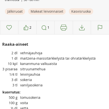
Jälkiruoat
Makeat leivonnaiset
Kasvisruoka
2
1
Raaka-aineet
2
dl
vehnäjauhoja
1
dl
maitzena-maissitärkkelystä tai ohratärkkelystä
10
kpl
kananmuna valkuaista
3
pisaraa
sitruunamehua
1/4
tl
leivinjauhoa
3
dl
sokeria
3
tl
vaniljasokeria
kuorrutus:
500
g
tomusokeria
100
g
voita
½
dl
vettä