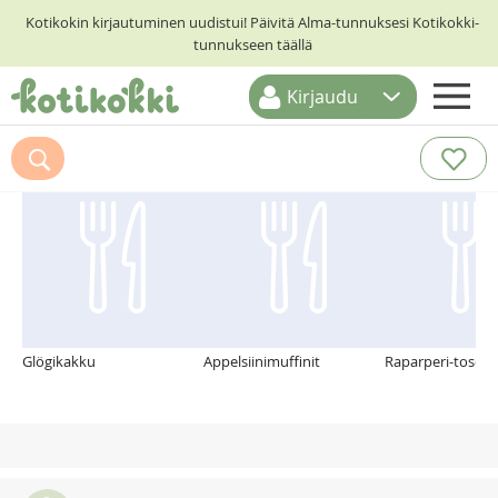
Kotikokin kirjautuminen uudistui! Päivitä Alma-tunnuksesi Kotikokki-
tunnukseen täällä
Kirjaudu
ETUSIVU
Suosittelemme myös
RESEPTIHAKU
RUOKATEEMAT
KESKUSTELUT
KOTIKOKIT
Glögikakku
Appelsiinimuffinit
Raparperi-tosca