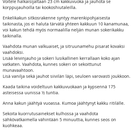
Voitele halkaisijaltaan 23 cm kakkuvuoka ja jauhota se
korppujauhoilla tai kookoshiutaleilla.
Enkelikakun sitkosrakenne syntyy marenkipohjaisesta
taikinasta, jos ei haluta tärvätä yhteen kakkuun 10 kanamunaa,
voi kakun tehdä myös normaalilla neljän munan sokerikakku
taikinalla.
Vaahdota munan valkuaiset, ja sitruunamehu pisarat kovaksi
vaahdoksi.
Lisää leivinjauho ja sokeri lusikallinen kerrallaan koko ajan
vatkaten. Vaahdota, kunnes sokeri on sekoittunut
munavaahtoon.
Lisä vanilja sekä jauhot siivilän läpi, seuloen varovasti joukkoon.
Kaada taikina voideltuun kakkuvuokaan ja kypsennä 175
asteisessa uunissa ½ tuntia.
Anna kakun jäähtyä vuoassa. Kumoa jäähtynyt kakku ritilälle.
Sekoita kuorrutusainekset kulhossa ja vaahdota
sähkövatkaimella vähintään 5 minuuttia, kunnes seos on
kuohkeaa.