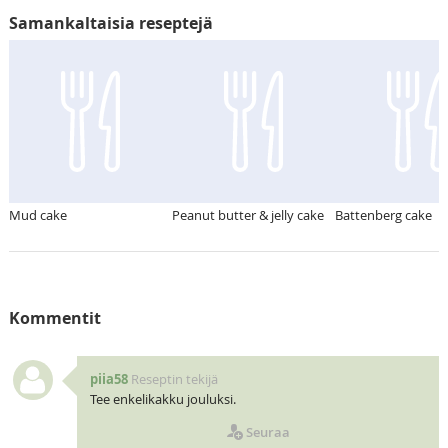
Samankaltaisia reseptejä
Mud cake
Peanut butter & jelly cake
Battenberg cake
Kommentit
piia58
Reseptin tekijä
Tee enkelikakku jouluksi.
Seuraa