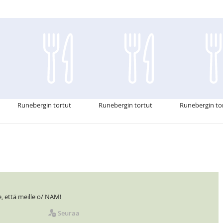
Runebergin tortut
Runebergin tortut
Runebergin to
, että meille o/ NAM!
Seuraa