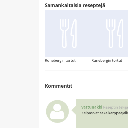
Samankaltaisia reseptejä
Runebergin tortut
Runebergin tortut
Kommentit
vattunakki
Reseptin tekijä
Kelpasivat sekä karppaajalle