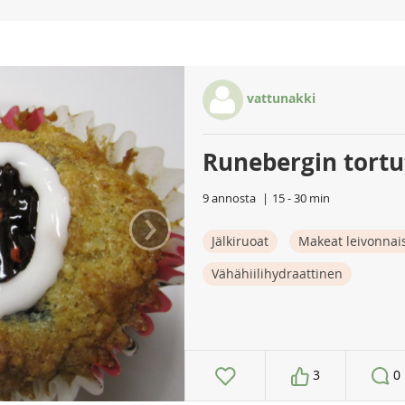
vattunakki
Runebergin tortu
9 annosta
15 - 30 min
›
Jälkiruoat
Makeat leivonnai
Vähähiilihydraattinen
3
0