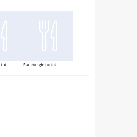
rtut
Runebergin tortut