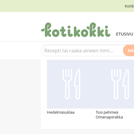
Kotik
ETUSIVU
HA
Suosittelemme myös
Hedelmäsuklaa
Tosi pehmeä
Omenapiirakka