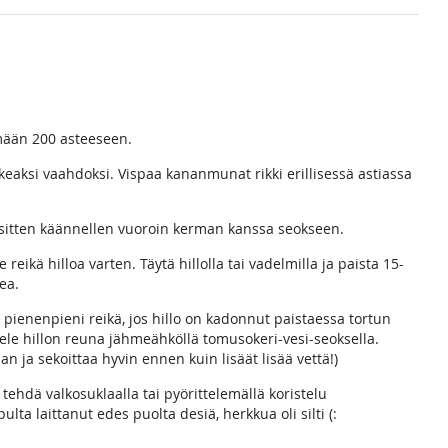
mään 200 asteeseen.
aksi vaahdoksi. Vispaa kananmunat rikki erillisessä astiassa
e sitten käännellen vuoroin kerman kanssa seokseen.
 reikä hilloa varten. Täytä hillolla tai vadelmilla ja paista 15-
ea.
ä pienenpieni reikä, jos hillo on kadonnut paistaessa tortun
istele hillon reuna jähmeähköllä tomusokeri-vesi-seoksella.
an ja sekoittaa hyvin ennen kuin lisäät lisää vettä!)
 tehdä valkosuklaalla tai pyörittelemällä koristelu
lta laittanut edes puolta desiä, herkkua oli silti (: