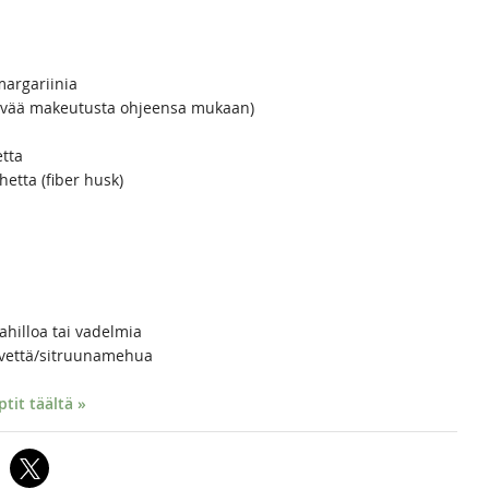
 margariinia
stävää makeutusta ohjeensa mukaan)
tta
etta (fiber husk)
hilloa tai vadelmia
 vettä/sitruunamehua
it täältä »