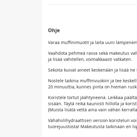
Ohje
Varaa muffinimuotit ja laita uuni lämpene
Vaahdota pehmeä rasva sekä makeutus valke
ja lisää vähitellen, voimakkaasti vatkaten.
Sekoita kuivat aineet keskenään ja lisää n
Nostele taikina muffinivuokiin ja tee keskelle
20 minuuttia, kunnes pinta on hieman rusk
Koristele tortut jäähtyneenä. Leikkaa päält
sisään. Täytä reikä kauniisti hillolla ja kor
(Muista lisätä vettä aina vain vähän kerralla
Vähähiilihydraattisen version koristelun voi
tuorejuustosta! Makeutusta taikinaan en lopu