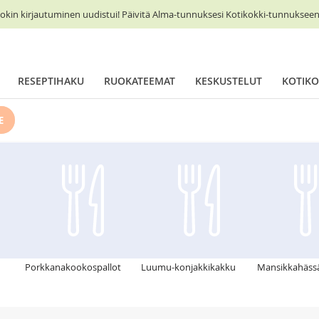
okin kirjautuminen uudistui! Päivitä Alma-tunnuksesi Kotikokki-tunnukseen 
RESEPTIHAKU
RUOKATEEMAT
KESKUSTELUT
KOTIKO
E
Porkkanakookospallot
Luumu-konjakkikakku
Mansikkahäss