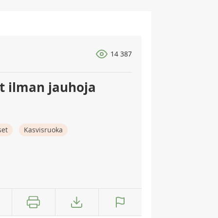
14 387
t ilman jauhoja
set
Kasvisruoka