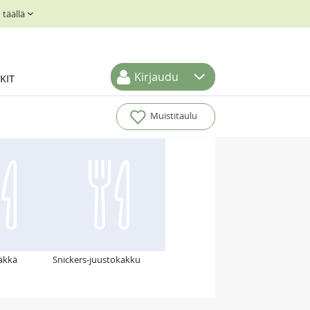
täällä
Kirjaudu
KIT
Muistitaulu
äkkä
Snickers-juustokakku