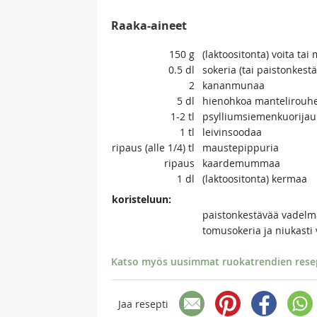
Raaka-aineet
150
g
(laktoositonta) voita tai
0.5
dl
sokeria (tai paistonke
2
kananmunaa
5
dl
hienohkoa mantelirouhe
1-2
tl
psylliumsiemenkuorijauh
1
tl
leivinsoodaa
ripaus
(alle 1/4) tl
maustepippuria
ripaus
kaardemummaa
1
dl
(laktoositonta) kermaa
koristeluun:
paistonkestävää vadelma
tomusokeria ja niukasti
Katso myös uusimmat ruokatrendien resept
Jaa resepti