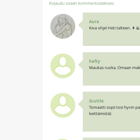
Kirjaudu sisään kommentoidaksesi
Aura
Kiva ohje! Heti talteen. 👩‍
hefty
Maukas ruoka. Omaan makuun
Scuttle
Tomaatti sopii tosi hyvin pap
keittämistä)