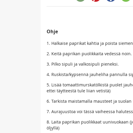
Ohje
1. Halkaise paprikat kahtia ja poista sieme
2. Keitä paprikan puolikkaita vedessä noin.
3. Pilko sipuli ja valkosipuli pieneksi.
4. Ruskista/kypsennä jauheliha pannulla si
5. Lisää tomaattimurskatölkistä puolet jauh
ettei täytteestä tule liian vetistä)
6. Tarkista maistamalla mausteet ja suolan r
7. Aurajuustoa voi tässä vaiheessa halutessa
8. Laita paprikan puolikkaat uunivuokaan (jo
öljyllä)