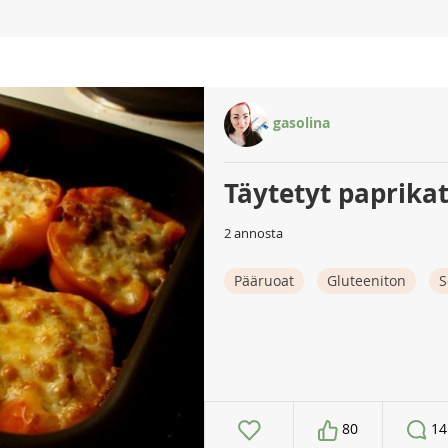
gasolina
Täytetyt paprika
2 annosta
Pääruoat
Gluteeniton
S
80
14