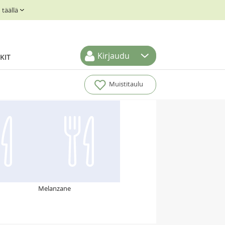
täällä
Kirjaudu
KIT
Muistitaulu
Melanzane