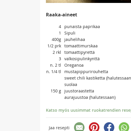
Raaka-aineet
4
punaista paprikaa
1
Sipuli
400g
jauhelihaa
1/2
prk
tomaattimurskaa
2
rkl
tomaattipyrettä
3
valkosipulinkynttä
n. 2
tl
Oreganoa
n. 1/4
tl
mustapippurirouhetta
sweet chili kastiketta (halutessaan
suolaa
150
g
juustoraastetta
aurajuustoa (halutessaan)
Katso myös uusimmat ruokatrendien resept
Jaa resepti