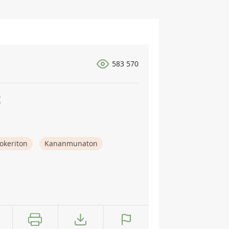
583 570
t
okeriton
Kananmunaton