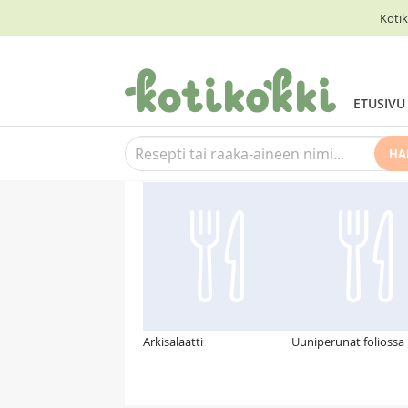
Kotik
ETUSIVU
HA
Suosittelemme myös
Arkisalaatti
Uuniperunat foliossa