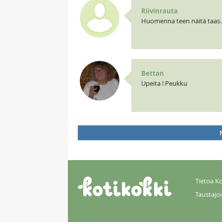
Riivinrauta
Huomenna teen näitä taas...
Bettan
Upeita ! Peukku
Tietoa Ko
Taustajo