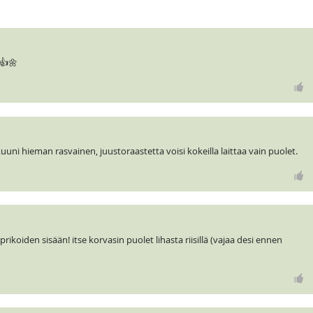
👍🌼
i hieman rasvainen, juustoraastetta voisi kokeilla laittaa vain puolet.
rikoiden sisään! itse korvasin puolet lihasta riisillä (vajaa desi ennen