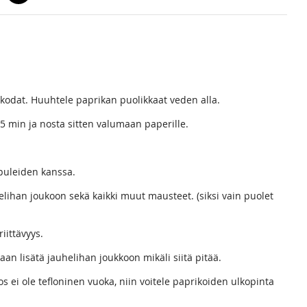
nkodat. Huuhtele paprikan puolikkaat veden alla.
 5 min ja nosta sitten valumaan paperille.
puleiden kanssa.
elihan joukoon sekä kaikki muut mausteet. (siksi vain puolet
iittävyys.
an lisätä jauhelihan joukkoon mikäli siitä pitää.
s ei ole tefloninen vuoka, niin voitele paprikoiden ulkopinta