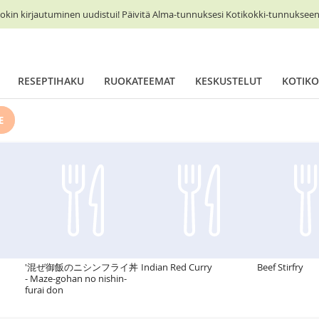
okin kirjautuminen uudistui! Päivitä Alma-tunnuksesi Kotikokki-tunnukseen 
RESEPTIHAKU
RUOKATEEMAT
KESKUSTELUT
KOTIKO
E
'混ぜ御飯のニシンフライ丼
Indian Red Curry
Beef Stirfry
- Maze-gohan no nishin-
furai don