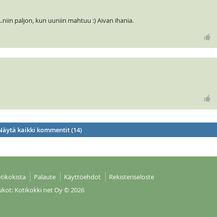
niin paljon, kun uuniin mahtuu :) Aivan ihania.
Näytä kaikki kommentit (14)
tikokista
Palaute
Käyttöehdot
Rekisteriseloste
ukot: Kotikokki net Oy
© 2026