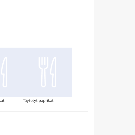
kat
Täytetyt paprikat