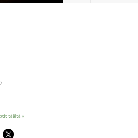
)
it täältä »