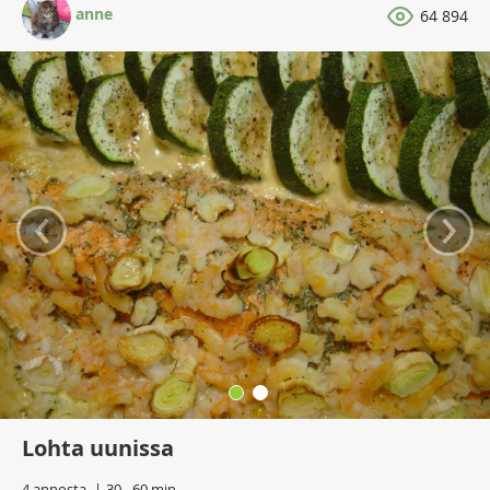
anne
64 894
‹
›
Lohta uunissa
4 annosta
30 - 60 min