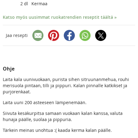
2
dl
Kermaa
Katso myös uusimmat ruokatrendien reseptit täältä »
Jaa resepti
Ohje
Laita kala uunivuokaan, purista sihen sitruunanmehua, rouhi
merisuola pintaan, tilli ja pippuri. Kalan pinnalle katkikset ja
purjorenkaat.
Laita uuni 200 asteeseen lämpenemään.
Siivuta kesäkurpitsa samaan vuokaan kalan kanssa, valuta
hunaja päälle, suolaa ja pippuria.
Tärkein meinas unohtua :( kaada kerma kalan päälle.