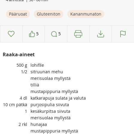
Pääruoat
Gluteeniton
Kananmunaton
5
5
Raaka-aineet
500
g
lohifile
1/2
sitruunan mehu
merisuolaa myllystä
tilliä
mustapippuria myllystä
4
dl
katkarapuja sulata ja valuta
10
cm pätkä
purjosipulia siivuta
1
kesäkurpitsa siivuta
merisuolaa myllystä
2
rkl
hunajaa
mustapippuria myllystä