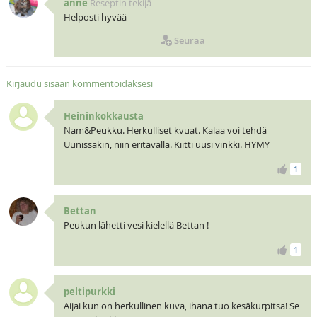
anne
Reseptin tekijä
Helposti hyvää
Seuraa
Kirjaudu sisään kommentoidaksesi
Heininkokkausta
Nam&Peukku. Herkulliset kvuat. Kalaa voi tehdä
Uunissakin, niin eritavalla. Kiitti uusi vinkki. HYMY
1
Bettan
Peukun lähetti vesi kielellä Bettan !
1
peltipurkki
Aijai kun on herkullinen kuva, ihana tuo kesäkurpitsa! Se