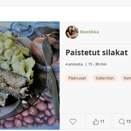
Mustikka
Paistetut silakat
4 annosta
15 - 30 min
Pääruoat
Sokeriton
Ka
11
15