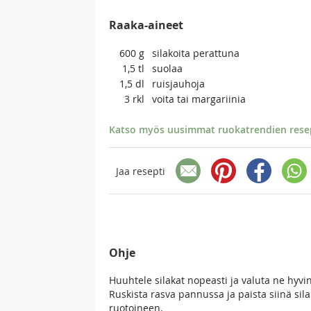
Raaka-aineet
600
g
silakoita perattuna
1,5
tl
suolaa
1,5
dl
ruisjauhoja
3
rkl
voita tai margariinia
Katso myös uusimmat ruokatrendien resept
Jaa resepti
Ohje
Huuhtele silakat nopeasti ja valuta ne hyvin
Ruskista rasva pannussa ja paista siinä sil
ruotoineen.