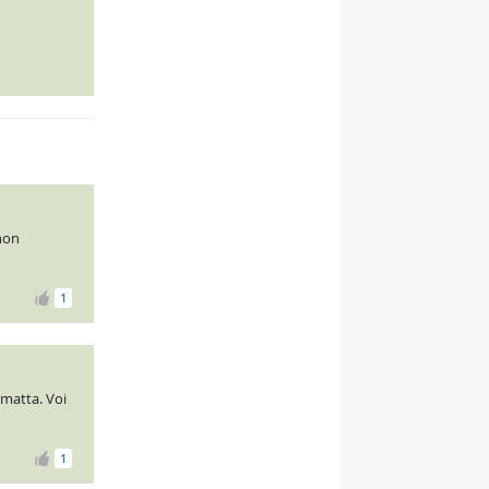
non
1
imatta. Voi
1