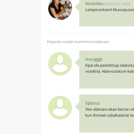
Mustikka
Reseptin tekijä
Lempiruokiani! Muovipussiin
Kirjaudu sisään kommentoidaksesi
maugggs
Eipä ole paistettuja silako
voisilmä. Aliarvostetuin kal
liplatus
Tein elämäni ekan kerran sil
kun ihmiset uskaltaisivat ko