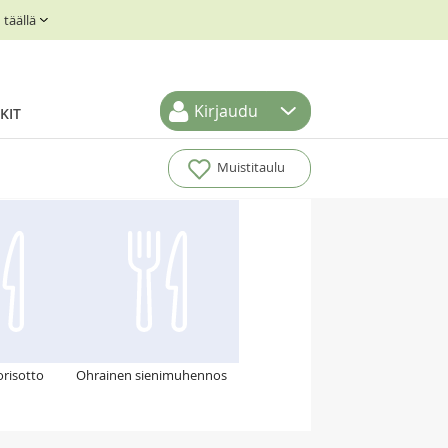
täällä
Kirjaudu
KIT
Muistitaulu
risotto
Ohrainen sienimuhennos