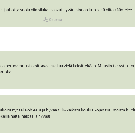
 jauhot ja suola niin silakat saavat hyvän pinnan kun siinä niitä kääntelee.
Seuraa
ita ja perunamuusia voittavaa ruokaa vielä keksittykään. Muusiin tietysti kun
aruoka.
akoita nyt tällä ohjeella ja hyvää tuli - kaikista kouluaikojen traumoista huol
keilla näitä, halpaa ja hyvää!