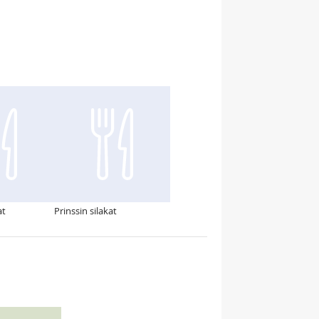
at
Prinssin silakat