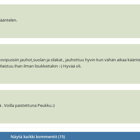
kääntelen.
ovipussiin jauhot,suolan ja silakat., jauhottuu hyvin kun vähän aikaa käänte
aistuu ihan ilman lisukkeitakin :-) Hyvää oli.
 . Voilla paistettuna Peukku.:)
Näytä kaikki kommentit (15)