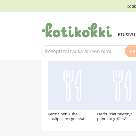
Kotik
ETUSIVU
HA
Suosittelemme myös
Kermainen kuha-
Herkulliset täytetyt
sipulipaistos grillissä
paprikat grillissä