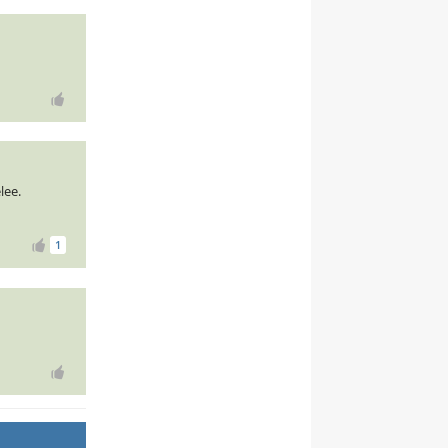
lee.
1