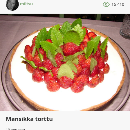
miltsu
16 410
Mansikka torttu
10 annosta