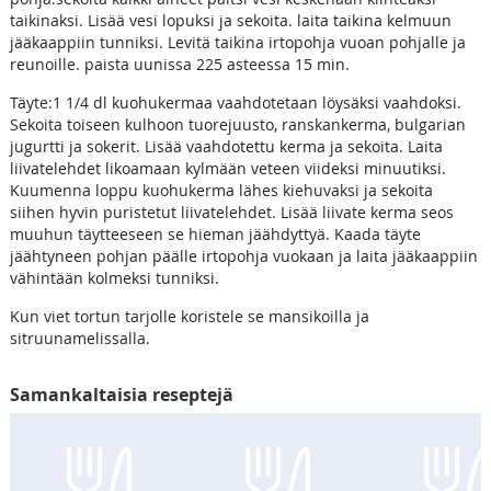
taikinaksi. Lisää vesi lopuksi ja sekoita. laita taikina kelmuun
jääkaappiin tunniksi. Levitä taikina irtopohja vuoan pohjalle ja
reunoille. paista uunissa 225 asteessa 15 min.
Täyte:1 1/4 dl kuohukermaa vaahdotetaan löysäksi vaahdoksi.
Sekoita toiseen kulhoon tuorejuusto, ranskankerma, bulgarian
jugurtti ja sokerit. Lisää vaahdotettu kerma ja sekoita. Laita
liivatelehdet likoamaan kylmään veteen viideksi minuutiksi.
Kuumenna loppu kuohukerma lähes kiehuvaksi ja sekoita
siihen hyvin puristetut liivatelehdet. Lisää liivate kerma seos
muuhun täytteeseen se hieman jäähdyttyä. Kaada täyte
jäähtyneen pohjan päälle irtopohja vuokaan ja laita jääkaappiin
vähintään kolmeksi tunniksi.
Kun viet tortun tarjolle koristele se mansikoilla ja
sitruunamelissalla.
Samankaltaisia reseptejä