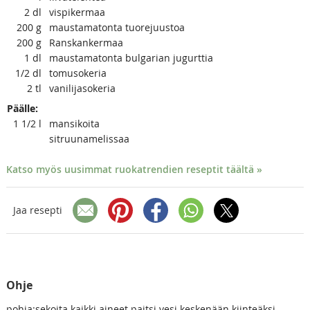
2
dl
vispikermaa
200
g
maustamatonta tuorejuustoa
200
g
Ranskankermaa
1
dl
maustamatonta bulgarian jugurttia
1/2
dl
tomusokeria
2
tl
vanilijasokeria
Päälle:
1 1/2
l
mansikoita
sitruunamelissaa
Katso myös uusimmat ruokatrendien reseptit täältä »
Jaa resepti
Ohje
pohja:sekoita kaikki aineet paitsi vesi keskenään kiinteäksi