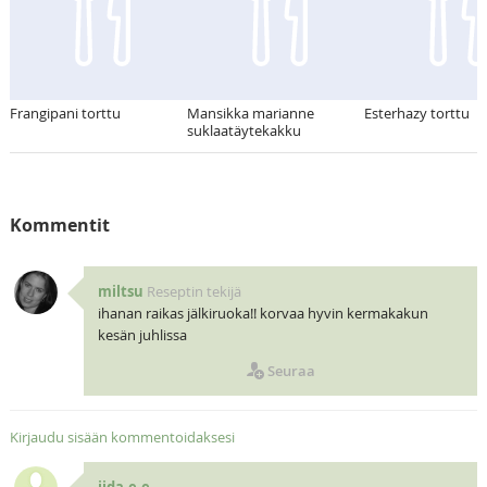
Frangipani torttu
Mansikka marianne
Esterhazy torttu
suklaatäytekakku
Kommentit
miltsu
Reseptin tekijä
ihanan raikas jälkiruoka!! korvaa hyvin kermakakun
kesän juhlissa
Seuraa
Kirjaudu sisään kommentoidaksesi
iida.e.e