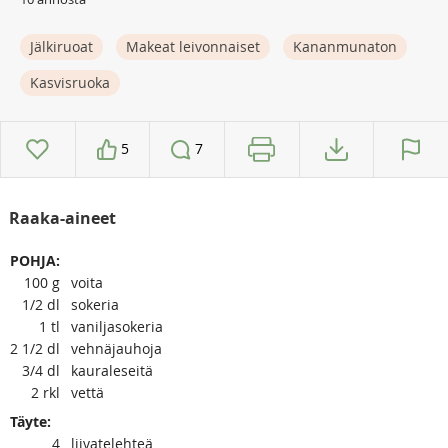
Jälkiruoat
Makeat leivonnaiset
Kananmunaton
Kasvisruoka
5
7
Raaka-aineet
POHJA:
100
g
voita
1/2
dl
sokeria
1
tl
vaniljasokeria
2 1/2
dl
vehnäjauhoja
3/4
dl
kauraleseitä
2
rkl
vettä
Täyte:
4
liivatelehteä