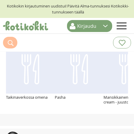
Kotikokin kirjautuminen uudistui! Päivitä Alma-tunnuksesi Kotikokki-
tunnukseen täällä
Kirjaudu
ETUSIVU
Suosittelemme myös
RESEPTIHAKU
RUOKATEEMAT
KESKUSTELUT
KOTIKOKIT
Taikinaverkossa omena
Pasha
Mansikkainen co
cream - juustoka