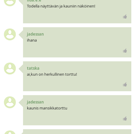
Todella näyttävän ja kauniin näköinen!
jadessan
ihana
tatska
ai,kun on herkullinen torttu!
jadessan
kaunis mansikkatorttu