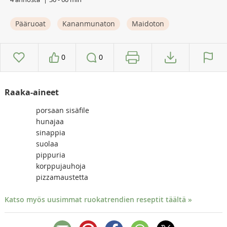
Pääruoat
Kananmunaton
Maidoton
0
0
Raaka-aineet
porsaan sisäfile
hunajaa
sinappia
suolaa
pippuria
korppujauhoja
pizzamaustetta
Katso myös uusimmat ruokatrendien reseptit täältä »