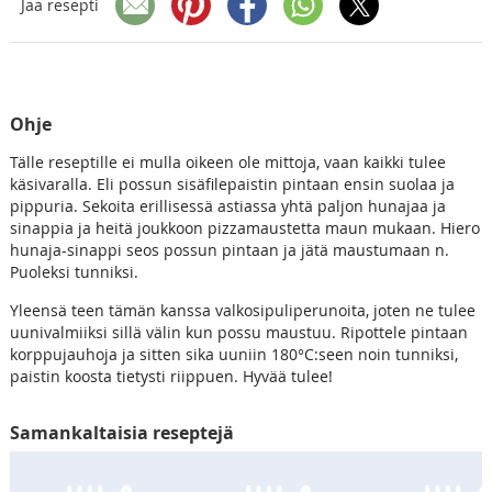
Jaa resepti
Ohje
Tälle reseptille ei mulla oikeen ole mittoja, vaan kaikki tulee
käsivaralla. Eli possun sisäfilepaistin pintaan ensin suolaa ja
pippuria. Sekoita erillisessä astiassa yhtä paljon hunajaa ja
sinappia ja heitä joukkoon pizzamaustetta maun mukaan. Hiero
hunaja-sinappi seos possun pintaan ja jätä maustumaan n.
Puoleksi tunniksi.
Yleensä teen tämän kanssa valkosipuliperunoita, joten ne tulee
uunivalmiiksi sillä välin kun possu maustuu. Ripottele pintaan
korppujauhoja ja sitten sika uuniin 180°C:seen noin tunniksi,
paistin koosta tietysti riippuen. Hyvää tulee!
Samankaltaisia reseptejä