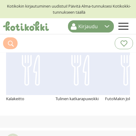
Kotikokin kirjautuminen uudistui! Päivitä Alma-tunnuksesi Kotikokki-
tunnukseen täällä
Kirjaudu
ETUSIVU
Suosittelemme myös
RESEPTIHAKU
RUOKATEEMAT
KESKUSTELUT
KOTIKOKIT
Kalakeitto
Tulinen katkarapuwokki
FutoMakin Jokir