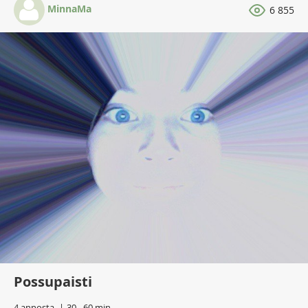
MinnaMa
6 855
Possupaisti
4 annosta
30 - 60 min