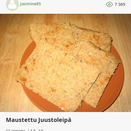
Jasmine85
7 369
Maustettu Juustoleipä
12 annosta
1,5 - 2 h