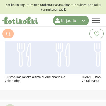
Kotikokin kirjautuminen uudistui! Päivitä Alma-tunnuksesi Kotikokki-
tunnukseen täällä
Kirjaudu
ETUSIVU
Suosittelemme myös
RESEPTIHAKU
RUOKATEEMAT
KESKUSTELUT
KOTIKOKIT
Juustopiiras ranskalaisittain
Porkkanarieska
Tuorejuustosarve
Valion ohje
voitakinasta (G)