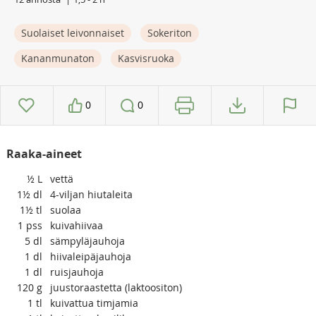
Suolaiset leivonnaiset
Sokeriton
Kananmunaton
Kasvisruoka
0
0
Raaka-aineet
½
L
vettä
1½
dl
4-viljan hiutaleita
1½
tl
suolaa
1
pss
kuivahiivaa
5
dl
sämpyläjauhoja
1
dl
hiivaleipäjauhoja
1
dl
ruisjauhoja
120
g
juustoraastetta (laktoositon)
1
tl
kuivattua timjamia