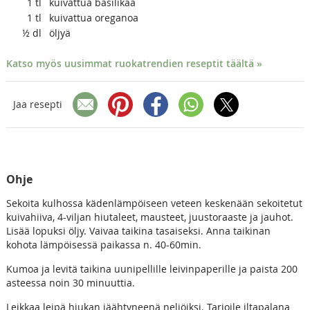
1
tl
kuivattua basilikaa
1
tl
kuivattua oreganoa
½
dl
öljyä
Katso myös uusimmat ruokatrendien reseptit täältä »
Jaa resepti
Ohje
Sekoita kulhossa kädenlämpöiseen veteen keskenään sekoitetut
kuivahiiva, 4-viljan hiutaleet, mausteet, juustoraaste ja jauhot.
Lisää lopuksi öljy. Vaivaa taikina tasaiseksi. Anna taikinan
kohota lämpöisessä paikassa n. 40-60min.
Kumoa ja levitä taikina uunipellille leivinpaperille ja paista 200
asteessa noin 30 minuuttia.
Leikkaa leipä hiukan jäähtyneenä neliöiksi. Tarjoile iltapalana