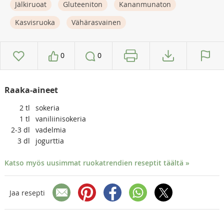
Jälkiruoat
Gluteeniton
Kananmunaton
Kasvisruoka
Vähärasvainen
0
0
Raaka-aineet
2
tl
sokeria
1
tl
vaniliinisokeria
2-3
dl
vadelmia
3
dl
jogurttia
Katso myös uusimmat ruokatrendien reseptit täältä »
Jaa resepti