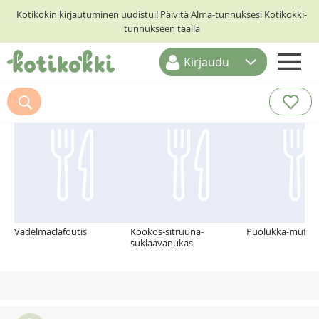
Kotikokin kirjautuminen uudistui! Päivitä Alma-tunnuksesi Kotikokki-
tunnukseen täällä
Kirjaudu
ETUSIVU
Suosittelemme myös
RESEPTIHAKU
RUOKATEEMAT
KESKUSTELUT
KOTIKOKIT
Vadelmaclafoutis
Kookos-sitruuna-
Puolukka-muffins
suklaavanukas