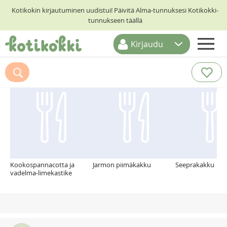
Kotikokin kirjautuminen uudistui! Päivitä Alma-tunnuksesi Kotikokki-
tunnukseen täällä
Kirjaudu
ETUSIVU
Suosittelemme myös
RESEPTIHAKU
RUOKATEEMAT
KESKUSTELUT
KOTIKOKIT
Kookospannacotta ja
Jarmon piimäkakku
Seeprakakku
vadelma-limekastike