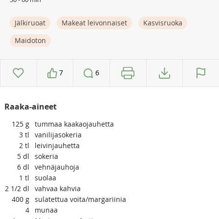
Jälkiruoat
Makeat leivonnaiset
Kasvisruoka
Maidoton
7
6
Raaka-aineet
125
g
tummaa kaakaojauhetta
3
tl
vanilijasokeria
2
tl
leivinjauhetta
5
dl
sokeria
6
dl
vehnäjauhoja
1
tl
suolaa
2 1/2
dl
vahvaa kahvia
400
g
sulatettua voita/margariinia
4
munaa