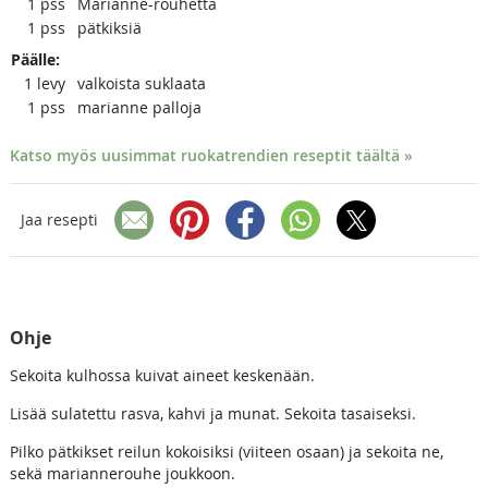
1
pss
Marianne-rouhetta
1
pss
pätkiksiä
Päälle:
1
levy
valkoista suklaata
1
pss
marianne palloja
Katso myös uusimmat ruokatrendien reseptit täältä »
Jaa resepti
Ohje
Sekoita kulhossa kuivat aineet keskenään.
Lisää sulatettu rasva, kahvi ja munat. Sekoita tasaiseksi.
Pilko pätkikset reilun kokoisiksi (viiteen osaan) ja sekoita ne,
sekä mariannerouhe joukkoon.