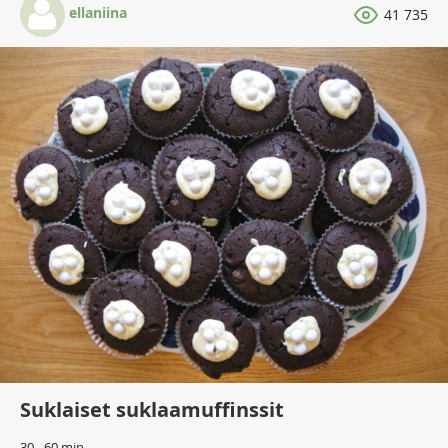
ellaniina
41 735
Suklaiset suklaamuffinssit
30 - 60 min