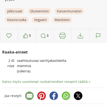
Jälkiruoat
Gluteeniton
Kananmunaton
Kasvisruoka
Vegaani
Maidoton
5
3
Raaka-aineet
2
dl
vaahtoutuvaa vanilijakastiketta
rove
mämmiä
(sokeria)
Katso myös uusimmat ruokatrendien reseptit täältä »
Jaa resepti