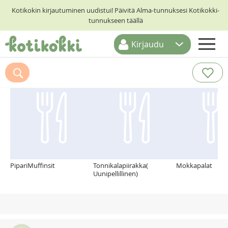
Kotikokin kirjautuminen uudistui! Päivitä Alma-tunnuksesi Kotikokki-
tunnukseen täällä
Kirjaudu
ETUSIVU
Suosittelemme myös
RESEPTIHAKU
RUOKATEEMAT
KESKUSTELUT
KOTIKOKIT
PipariMuffinsit
Tonnikalapiirakka(
Mokkapalat
Uunipellillinen)