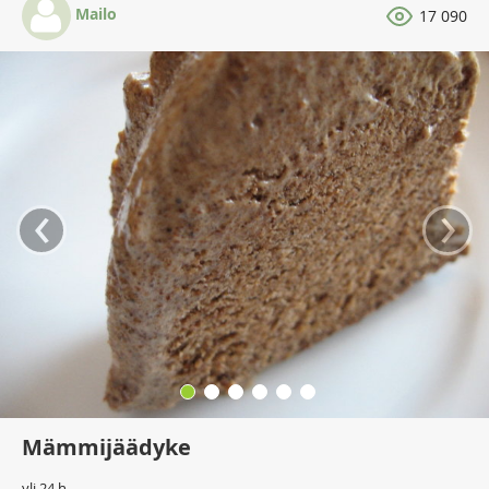
Mailo
17 090
‹
›
Mämmijäädyke
yli 24 h