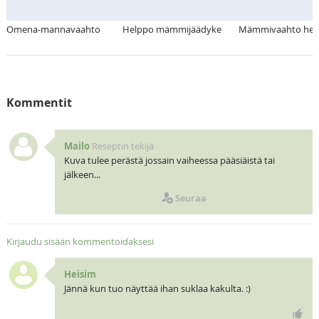
Omena-mannavaahto
Helppo mämmijäädyke
Mämmivaahto hede
Kommentit
Mailo
Reseptin tekijä
Kuva tulee perästä jossain vaiheessa pääsiäistä tai
jälkeen...
Seuraa
Kirjaudu sisään kommentoidaksesi
Heisim
Jännä kun tuo näyttää ihan suklaa kakulta. :)