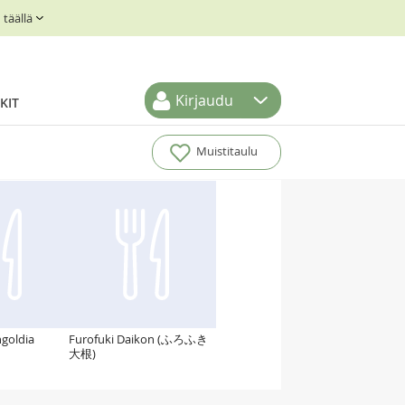
täällä
Kirjaudu
KIT
Muistitaulu
goldia
Furofuki Daikon (ふろふき
大根)