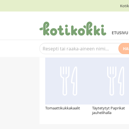
Kotik
ETUSIVU
HA
Suosittelemme myös
Tomaattikukkakaalit
Täytetytyt Paprikat
jauhelihalla