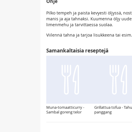
Ohje
Pilko tempeh ja paista kevyesti öljyssä, no
manis ja aja tahnaksi. Kuumenna öljy uudest
limenmehu ja tarvittaessa suolaa.
Viilennä tahna ja tarjoa lisukkeena tai esim.
Samankaltaisia reseptejä
Muna-tomaatticurry -
Grillattua tofua - Tah
Sambal goreng telor
panggang