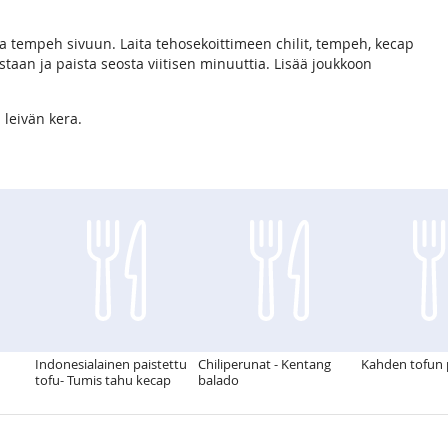
sta tempeh sivuun. Laita tehosekoittimeen chilit, tempeh, kecap
aan ja paista seosta viitisen minuuttia. Lisää joukkoon
 leivän kera.
u
Indonesialainen paistettu
Chiliperunat - Kentang
Kahden tofun 
tofu- Tumis tahu kecap
balado