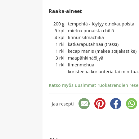
Raaka-aineet
200
g
tempehiä - löytyy etnokaupoista
5
kpl
mietoa punaista chiliä
4
kpl
linnunsilmächiliä
1
rkl
katkaraputahnaa (trassi)
1
rkl
kecap manis (makea soijakastike)
3
rkl
maapähkinäöljyä
1
rkl
limenmehua
koristeena korianteria tai minttua.
Katso myös uusimmat ruokatrendien resept
Jaa resepti