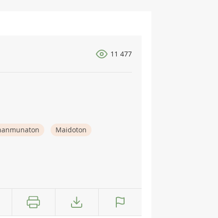
11 477
nanmunaton
Maidoton