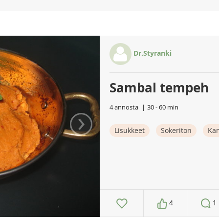
Dr.Styranki
Sambal tempeh
4 annosta
30 - 60 min
›
Lisukkeet
Sokeriton
Ka
4
1