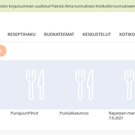
okin kirjautuminen uudistui! Päivitä Alma-tunnuksesi Kotikokki-tunnukseen 
RESEPTIHAKU
RUOKATEEMAT
KESKUSTELUT
KOTIKO
E
PunajuuriPihvit
Puolukkasurvos
Raparperi-man
7.6.2021