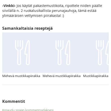
-Vinkki-
Jos käytät pakastemustikoita, ripottele niiden päälle
siivilällä n. 2 ruokalusikallista perunajauhoja, tämä estää
ylimääräisen vettymisen piirakasta! :)
Samankaltaisia reseptejä
Mehevä mustikkapiirakka
Mehevä mustikkapiirakka
Mustikkapiirakka
Kommentit
Kirjaudu sisään kommentoidaksesi