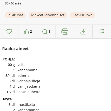
30 - 60 min
Jälkiruoat
Makeat leivonnaiset
Kasvisruoka
2
1
Raaka-aineet
POHJA:
100
g
voita
1
kananmuna
3/4
dl
sokeria
3
dl
vehnäjauhoja
1
tl
vaniljasokeria
1/2
tl
leivinjauhetta
Täyte:
3
dl
mustikoita
2
kananmunaa