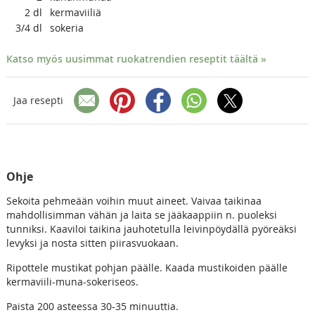
2
dl
kermaviiliä
3/4
dl
sokeria
Katso myös uusimmat ruokatrendien reseptit täältä »
Jaa resepti
Ohje
Sekoita pehmeään voihin muut aineet. Vaivaa taikinaa
mahdollisimman vähän ja laita se jääkaappiin n. puoleksi
tunniksi. Kaaviloi taikina jauhotetulla leivinpöydällä pyöreäksi
levyksi ja nosta sitten piirasvuokaan.
Ripottele mustikat pohjan päälle. Kaada mustikoiden päälle
kermaviili-muna-sokeriseos.
Paista 200 asteessa 30-35 minuuttia.