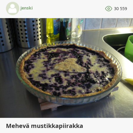
jenski
30 559
Mehevä mustikkapiirakka