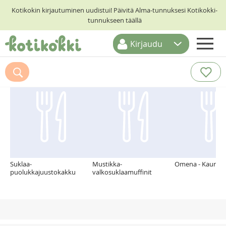
Kotikokin kirjautuminen uudistui! Päivitä Alma-tunnuksesi Kotikokki-
tunnukseen täällä
Kirjaudu
ETUSIVU
Suosittelemme myös
RESEPTIHAKU
RUOKATEEMAT
KESKUSTELUT
KOTIKOKIT
Suklaa-
Mustikka-
Omena - KauraPa
puolukkajuustokakku
valkosuklaamuffinit