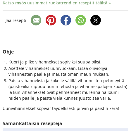
Katso myös uusimmat ruokatrendien reseptit täältä »
Jaa resepti
Ohje
Kuori ja pilko vihannekset sopiviksi suupaloiksi.
Asettele vihannekset uunivuokaan. Lisää oliiviöljyä
vihannesten päälle ja mausta oman maun mukaan.
Paista vihanneksia ja kokeile välillä vihannesten pehmeyttä
(paistoaika riippuu uunin tehosta ja vihannespalojen koosta)
ja kun vihannekset ovat pehmenneet murenna halloumi
niiden päälle ja paista vielä kunnes juusto saa väriä.
Uunivihannekset sopivat täydellisesti pihvin ja paistin kera!
Samankaltaisia reseptejä