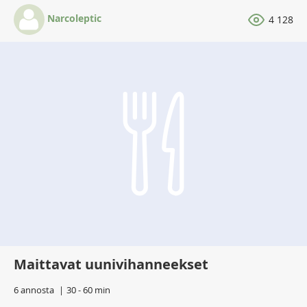
Narcoleptic
4 128
Maittavat uunivihanneekset
6 annosta
30 - 60 min