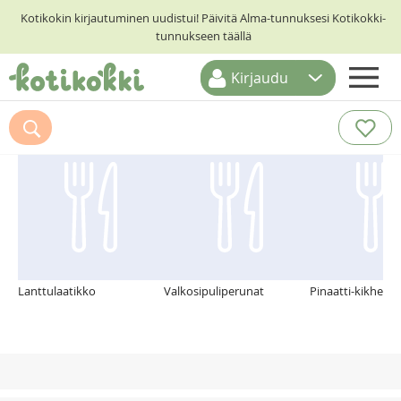
Kotikokin kirjautuminen uudistui! Päivitä Alma-tunnuksesi Kotikokki-
tunnukseen täällä
Kirjaudu
ETUSIVU
Suosittelemme myös
RESEPTIHAKU
RUOKATEEMAT
KESKUSTELUT
KOTIKOKIT
Lanttulaatikko
Valkosipuliperunat
Pinaatti-kikhern