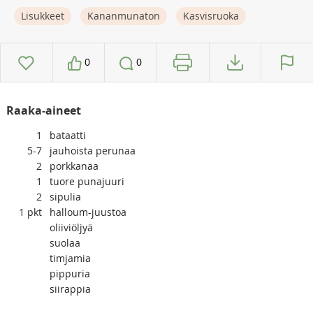
Lisukkeet
Kananmunaton
Kasvisruoka
0
0
Raaka-aineet
1
bataatti
5-7
jauhoista perunaa
2
porkkanaa
1
tuore punajuuri
2
sipulia
1
pkt
halloum-juustoa
oliiviöljyä
suolaa
timjamia
pippuria
siirappia