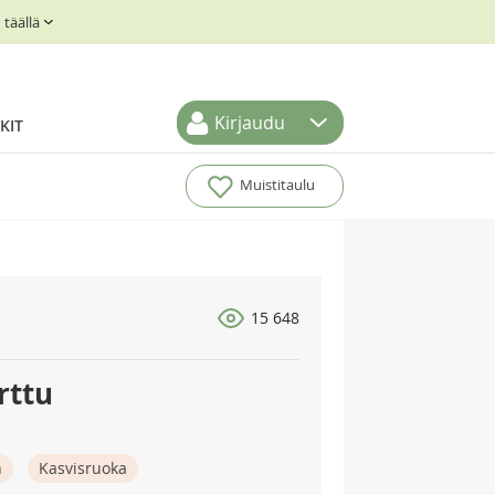
täällä
Kirjaudu
KIT
Muistitaulu
15 648
rttu
n
Kasvisruoka