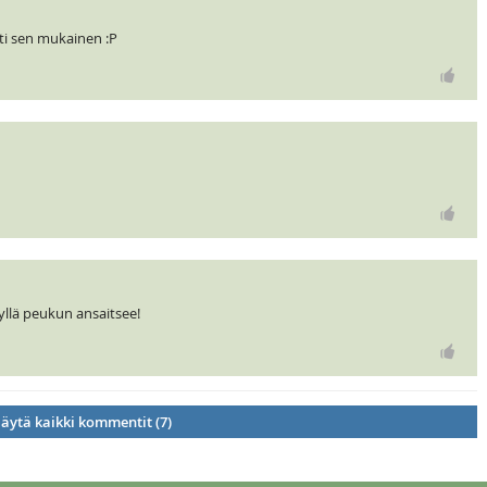
ti sen mukainen :P
kyllä peukun ansaitsee!
äytä kaikki kommentit (7)