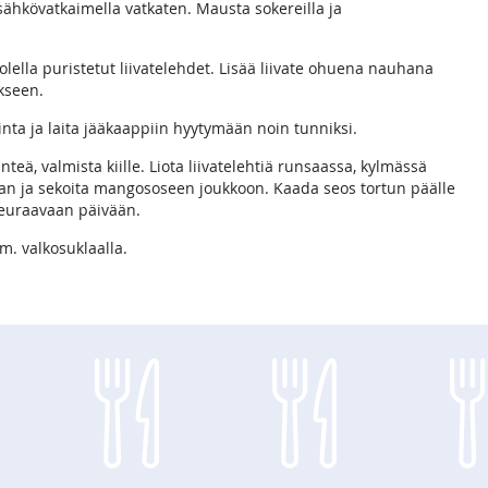
 sähkövatkaimella vatkaten. Mausta sokereilla ja
olella puristetut liivatelehdet. Lisää liivate ohuena nauhana
kseen.
inta ja laita jääkaappiin hyytymään noin tunniksi.
nteä, valmista kiille. Liota liivatelehtiä runsaassa, kylmässä
aan ja sekoita mangososeen joukkoon. Kaada seos tortun päälle
seuraavaan päivään.
m. valkosuklaalla.