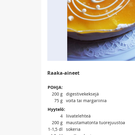
Raaka-aineet
POHJA:
200
g
digestivekeksejä
75
g
voita tai margariinia
Hyytelö:
4
liivatelehteä
200
g
maustamatonta tuorejuustoa
1-1,5
dl
sokeria