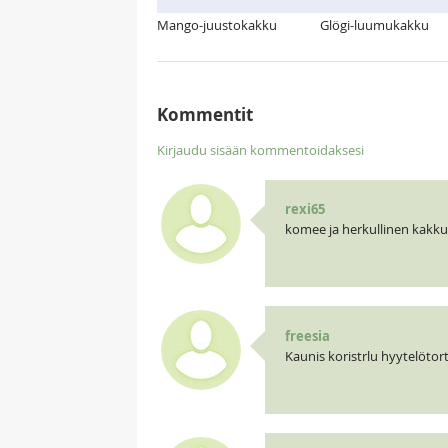
Mango-juustokakku
Glögi-luumukakku
Kommentit
Kirjaudu sisään kommentoidaksesi
rexi65
komee ja herkullinen kakku
freesia
Kaunis koristrlu hyytelötortu