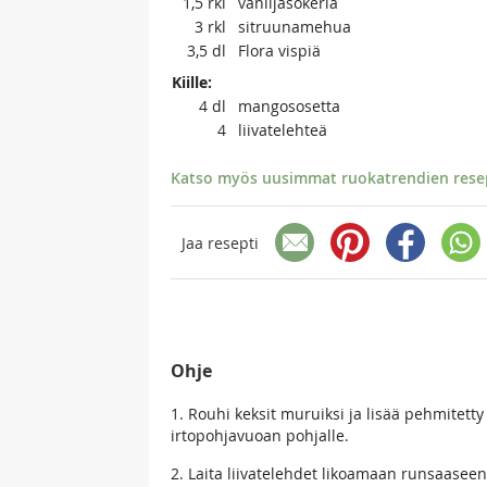
1,5
rkl
vaniljasokeria
3
rkl
sitruunamehua
3,5
dl
Flora vispiä
Kiille:
4
dl
mangososetta
4
liivatelehteä
Katso myös uusimmat ruokatrendien resept
Jaa resepti
Ohje
1. Rouhi keksit muruiksi ja lisää pehmitetty
irtopohjavuoan pohjalle.
2. Laita liivatelehdet likoamaan runsaaseen 