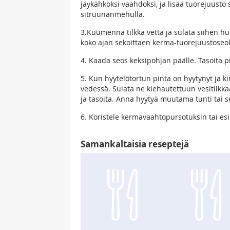
jäykähköksi vaahdoksi, ja lisää tuorejuusto
sitruunanmehulla.
3.Kuumenna tilkka vettä ja sulata siihen hu
koko ajan sekoittaen kerma-tuorejuustoseo
4. Kaada seos keksipohjan päälle. Tasoita p
5. Kun hyytelötortun pinta on hyytynyt ja kii
vedessä. Sulata ne kiehautettuun vesitilkk
ja tasoita. Anna hyytyä muutama tunti tai 
6. Koristele kermavaahtopursotuksin tai esi
Samankaltaisia reseptejä