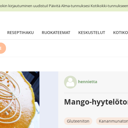
okin kirjautuminen uudistui! Päivitä Alma-tunnuksesi Kotikokki-tunnukseen 
RESEPTIHAKU
RUOKATEEMAT
KESKUSTELUT
KOTIKO
E
hennietta
Mango-hyytelöto
Gluteeniton
Kananmunato