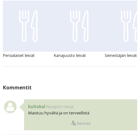
Persialaiset leivät
Kanajuusto leivät
Sienestäjän leivät
Kommentit
kultakal
Reseptin tekijä
Maistuu hyvältä ja on terveellistä
Seuraa