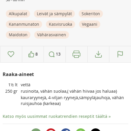
Alkupalat
Leivät ja sämpylät
Sokeriton
Kananmunaton
Kasvisruoka
Vegaani
Maidoton
Vähärasvainen
8
13
Raaka-aineet
1½
lt
vettä
250
gr
rusinoita, vähän suolaa,( vähän hiivaa jos haluaa)
kauraryynejä, 4-viljan ryynejä,sämpyläjauhoja, vähän
ruisjauhoa (karkeaa)
Katso myös uusimmat ruokatrendien reseptit täältä »