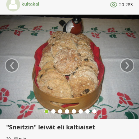
kultakal
20 283
‹
›
"Sneitzin" leivät eli kaltiaiset
30 - 60 min