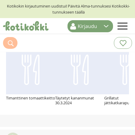
Kotikokin kirjautuminen uudistui! Päivitä Alma-tunnuksesi Kotikokki-
tunnukseen täällä
Kirjaudu
ETUSIVU
Suosittelemme myös
RESEPTIHAKU
RUOKATEEMAT
KESKUSTELUT
KOTIKOKIT
Timanttinen tomaattikeitto
Täytetyt kananmunat
Grillatut
30.3.2024
jättikatkarapuva