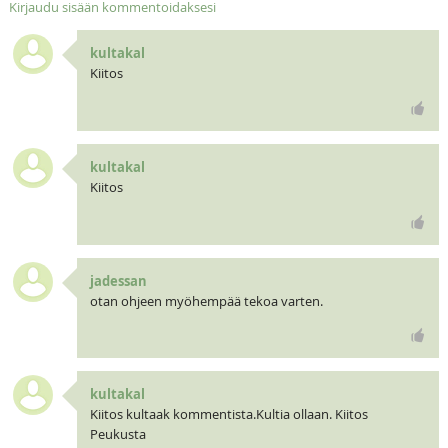
Kirjaudu sisään kommentoidaksesi
kultakal
Kiitos
kultakal
Kiitos
jadessan
otan ohjeen myöhempää tekoa varten.
kultakal
Kiitos kultaak kommentista.Kultia ollaan. Kiitos
Peukusta