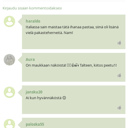
Kirjaudu sisään kommentoidaksesi
haraldo
Italiassa sain maistaa tätä ihanaa pastaa, siinä oli lisänä
vielä pakasteherneitä. Nam!
Aura
On maukkaan näköistä! 🧝‍♀️👍🎣 Talteen, kiitos peetu1!
jansku20
Ai kun hyvännäköstä 😊
paloska55