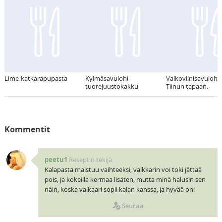
Lime-katkarapupasta
Kylmäsavulohi-
Valkoviinisavulohi
tuorejuustokakku
Tiinun tapaan.
Kommentit
peetu1
Reseptin tekijä
Kalapasta maistuu vaihteeksi, valkkarin voi toki jättää
pois, ja kokeilla kermaa lisäten, mutta minä halusin sen
näin, koska valkaari sopii kalan kanssa, ja hyvää on!
Seuraa