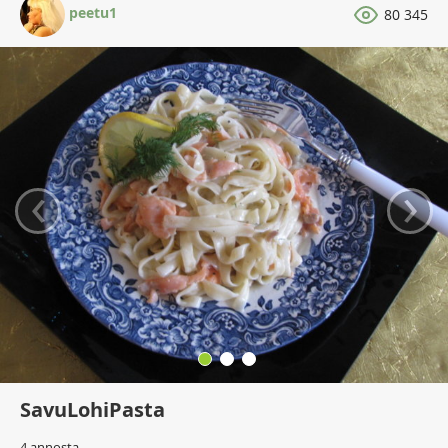
peetu1
80 345
‹
›
SavuLohiPasta
4 annosta