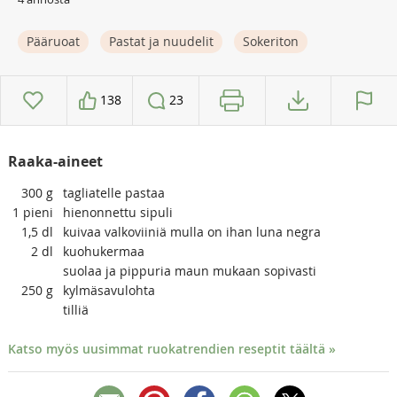
Pääruoat
Pastat ja nuudelit
Sokeriton
138
23
Raaka-aineet
300
g
tagliatelle pastaa
1
pieni
hienonnettu sipuli
1,5
dl
kuivaa valkoviiniä mulla on ihan luna negra
2
dl
kuohukermaa
suolaa ja pippuria maun mukaan sopivasti
250
g
kylmäsavulohta
tilliä
Katso myös uusimmat ruokatrendien reseptit täältä »