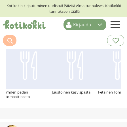
Kotikokin kirjautuminen uudistui! Päivitä Alma-tunnuksesi Kotikokki-
tunnukseen täällä
Kirjaudu
ETUSIVU
Suosittelemme myös
RESEPTIHAKU
RUOKATEEMAT
KESKUSTELUT
KOTIKOKIT
Yhden padan
Juustoinen kasvispasta
Fetainen Tonnika
tomaattipasta