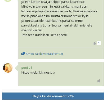
Jälleen kerran oiva ja helppo pasta-kalarepsu!
Minä vain tein sen niin, että valkkaria meni desi
laittaessa ja loput korvasin kermalla, Hiukka sitruunaa
meillä pitää olla aina, mutta erinomaista oli kyllä-
Ja kun sattui olemaan kaunis päivä, söimme
parvekkeella ja Luna Negraa meni ainakin miehelle
maidon verran.
Tätä teen uudelleen, kiitos peeti1
1
Katso kaikki vastaukset (
3
)
peetu1
Kiitos mielenkiinnosta :)
Näytä kaikki kommentit (23)