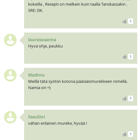
kokeilla , Resepti on melkein kuin taalla Tanskassakin .
SRE: DK.
1
laurasusanna
Hyvä ohje, peukku
1
Mashnu
Meillä tätä syötiin kotona pääsiäismurekkeen nimellä.
Namia on =)
1
lissuliini
vähän erilainen mureke, hyvää !
1