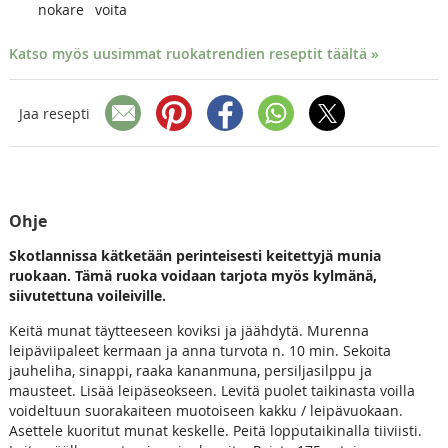
nokare
voita
Katso myös uusimmat ruokatrendien reseptit täältä »
Jaa resepti
Ohje
Skotlannissa kätketään perinteisesti keitettyjä munia
ruokaan. Tämä ruoka voidaan tarjota myös kylmänä,
siivutettuna voileiville.
Keitä munat täytteeseen koviksi ja jäähdytä. Murenna
leipäviipaleet kermaan ja anna turvota n. 10 min. Sekoita
jauheliha, sinappi, raaka kananmuna, persiljasilppu ja
mausteet. Lisää leipäseokseen. Levitä puolet taikinasta voilla
voideltuun suorakaiteen muotoiseen kakku / leipävuokaan.
Asettele kuoritut munat keskelle. Peitä lopputaikinalla tiiviisti.