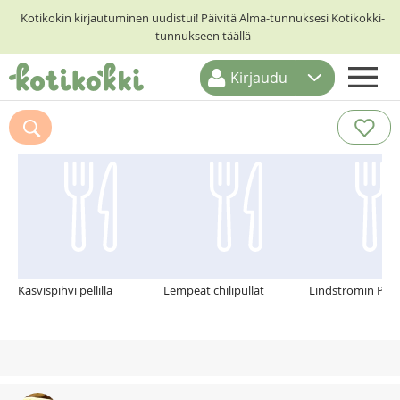
Kotikokin kirjautuminen uudistui! Päivitä Alma-tunnuksesi Kotikokki-
tunnukseen täällä
Kirjaudu
ETUSIVU
Suosittelemme myös
RESEPTIHAKU
RUOKATEEMAT
KESKUSTELUT
KOTIKOKIT
Kasvispihvi pellillä
Lempeät chilipullat
Lindströmin Pihv