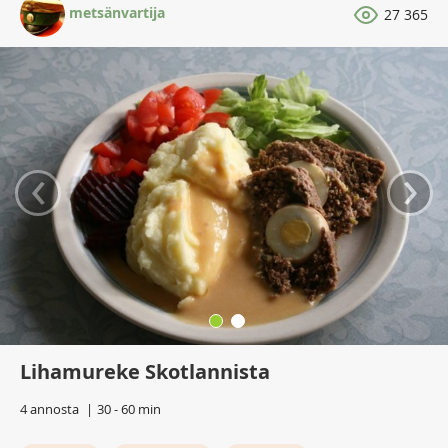
metsänvartija
27 365
‹
›
Lihamureke Skotlannista
4 annosta
30 - 60 min