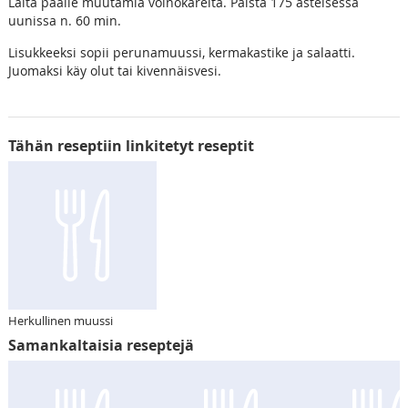
Laita päälle muutamia voinokareita. Paista 175 asteisessa
uunissa n. 60 min.
Lisukkeeksi sopii perunamuussi, kermakastike ja salaatti.
Juomaksi käy olut tai kivennäisvesi.
Tähän reseptiin linkitetyt reseptit
Herkullinen muussi
Samankaltaisia reseptejä