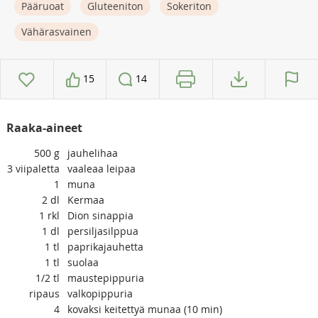
Pääruoat
Gluteeniton
Sokeriton
Vähärasvainen
15
14
Raaka-aineet
500
g
jauhelihaa
3
viipaletta
vaaleaa leipaa
1
muna
2
dl
Kermaa
1
rkl
Dion sinappia
1
dl
persiljasilppua
1
tl
paprikajauhetta
1
tl
suolaa
1/2
tl
maustepippuria
ripaus
valkopippuria
4
kovaksi keitettyä munaa (10 min)