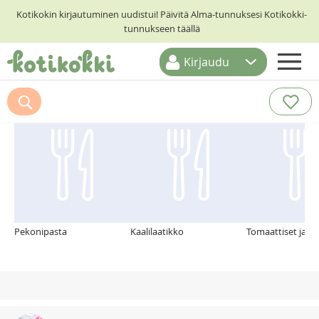
Kotikokin kirjautuminen uudistui! Päivitä Alma-tunnuksesi Kotikokki-
tunnukseen täällä
Kirjaudu
ETUSIVU
Suosittelemme myös
RESEPTIHAKU
RUOKATEEMAT
KESKUSTELUT
KOTIKOKIT
Pekonipasta
Kaalilaatikko
Tomaattiset jauhe