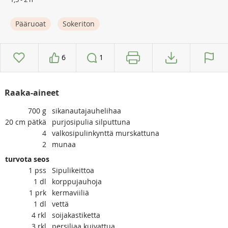
Pääruoat
Sokeriton
6
1
Raaka-aineet
700
g
sikanautajauhelihaa
20
cm pätkä
purjosipulia silputtuna
4
valkosipulinkynttä murskattuna
2
munaa
turvota seos
1
pss
Sipulikeittoa
1
dl
korppujauhoja
1
prk
kermaviiliä
1
dl
vettä
4
rkl
soijakastiketta
3
rkl
persiljaa kuivattua