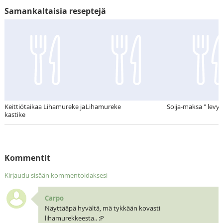
Samankaltaisia reseptejä
Keittiötaikaa Lihamureke ja
Lihamureke
Soija-maksa " levyk
kastike
Kommentit
Kirjaudu sisään kommentoidaksesi
Carpo
Näyttääpä hyvältä, mä tykkään kovasti
lihamurekkeesta.. :P