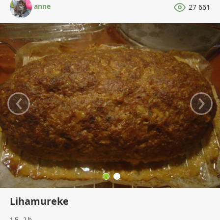
anne
27 661
‹
›
Lihamureke
1,5 - 2 h