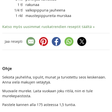
1
tl
rakunaa
1/4
tl
valkopippuria jauheena
1
rkl
maustepippureita murskaa
Katso myös uusimmat ruokatrendien reseptit täältä »
Jaa resepti
Ohje
Sekoita jauheliha, sipulit, munat ja turvotettu seos keskenään.
Anna vielä makujen vetäytyä.
Muovaile mureke. Laita vuokaan joku ritilä, niin ei tule
murekepaistosta.
Paistele kannen alla 175 asteessa 1,5 tuntia.