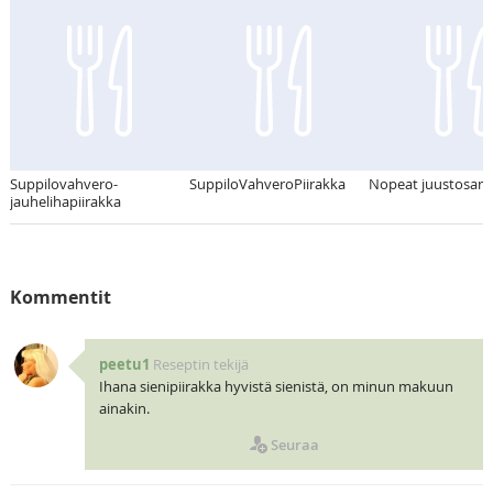
Suppilovahvero-
SuppiloVahveroPiirakka
Nopeat juustosarv
jauhelihapiirakka
Kommentit
peetu1
Reseptin tekijä
Ihana sienipiirakka hyvistä sienistä, on minun makuun
ainakin.
Seuraa