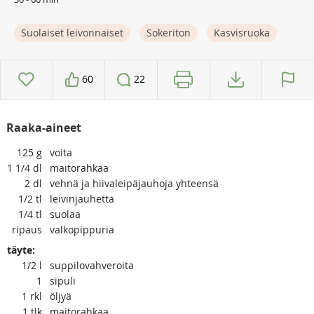
Suolaiset leivonnaiset
Sokeriton
Kasvisruoka
60
22
Raaka-aineet
125
g
voita
1 1/4
dl
maitorahkaa
2
dl
vehnä ja hiivaleipäjauhoja yhteensä
1/2
tl
leivinjauhetta
1/4
tl
suolaa
ripaus
valkopippuria
täyte:
1/2
l
suppilovahveroita
1
sipuli
1
rkl
öljyä
1
tlk
maitorahkaa