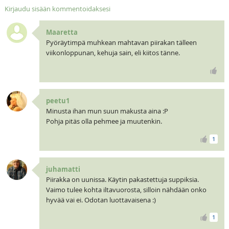
Kirjaudu sisään kommentoidaksesi
Maaretta
Pyöräytimpä muhkean mahtavan piirakan tälleen
viikonloppunan, kehuja sain, eli kiitos tänne.
peetu1
Minusta ihan mun suun makusta aina :P
Pohja pitäs olla pehmee ja muutenkin.
1
juhamatti
Piirakka on uunissa. Käytin pakastettuja suppiksia.
Vaimo tulee kohta iltavuorosta, silloin nähdään onko
hyvää vai ei. Odotan luottavaisena :)
1