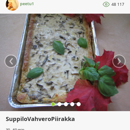
peetu1
48 117
‹
›
SuppiloVahveroPiirakka
30 - 60 min