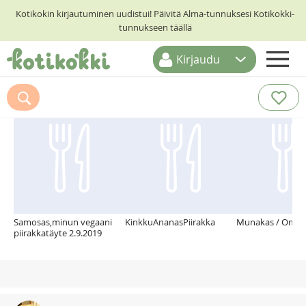
Kotikokin kirjautuminen uudistui! Päivitä Alma-tunnuksesi Kotikokki-
tunnukseen täällä
Kirjaudu
ETUSIVU
Suosittelemme myös
RESEPTIHAKU
RUOKATEEMAT
KESKUSTELUT
KOTIKOKIT
Samosas,minun vegaani
KinkkuAnanasPiirakka
Munakas / Omele
piirakkatäyte 2.9.2019