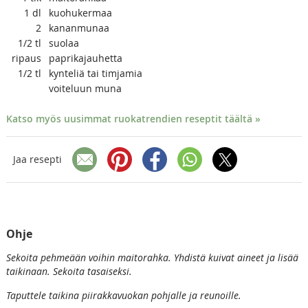
1
dl
kuohukermaa
2
kananmunaa
1/2
tl
suolaa
ripaus
paprikajauhetta
1/2
tl
kynteliä tai timjamia
voiteluun muna
Katso myös uusimmat ruokatrendien reseptit täältä »
Jaa resepti
Ohje
Sekoita pehmeään voihin maitorahka. Yhdistä kuivat aineet ja lisää
taikinaan. Sekoita tasaiseksi.
Taputtele taikina piirakkavuokan pohjalle ja reunoille.