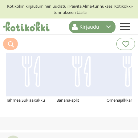
Kotikokin kirjautuminen uudistui! Päivitä Alma-tunnuksesi Kotikokki-
tunnukseen täällä
Kirjaudu
ETUSIVU
Suosittelemme myös
RESEPTIHAKU
RUOKATEEMAT
KESKUSTELUT
KOTIKOKIT
Tahmea SuklaaKakku
Banana-split
Omenajälkkäri 18