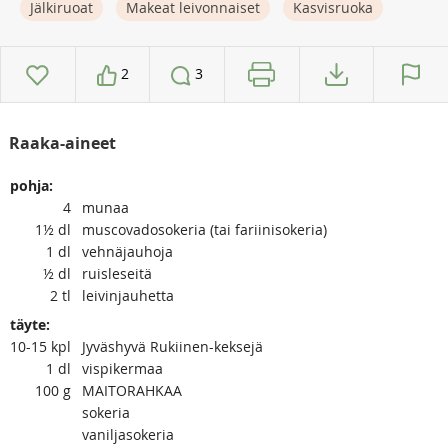
Jälkiruoat
Makeat leivonnaiset
Kasvisruoka
2
3
Raaka-aineet
pohja:
4
munaa
1½
dl
muscovadosokeria (tai fariinisokeria)
1
dl
vehnäjauhoja
½
dl
ruisleseitä
2
tl
leivinjauhetta
täyte:
10-15
kpl
Jyväshyvä Rukiinen-keksejä
1
dl
vispikermaa
100
g
MAITORAHKAA
sokeria
vaniljasokeria