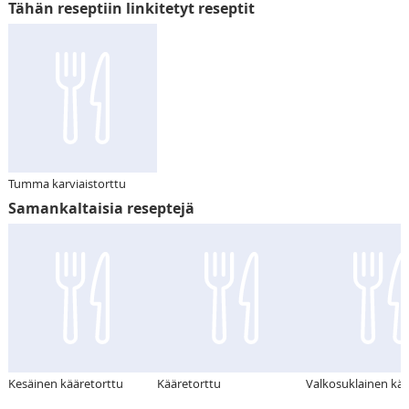
Tähän reseptiin linkitetyt reseptit
Tumma karviaistorttu
Samankaltaisia reseptejä
Kesäinen kääretorttu
Kääretorttu
Valkosuklainen kää