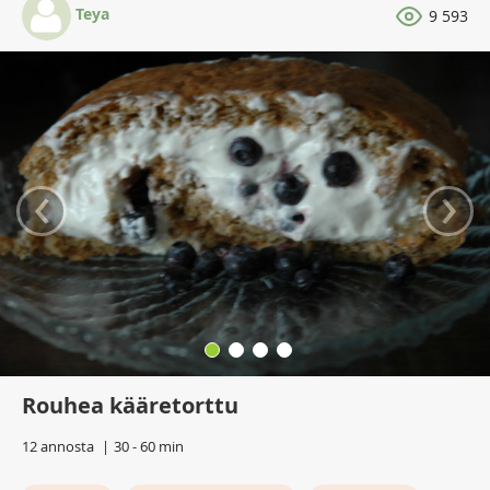
Teya
9 593
‹
›
Rouhea kääretorttu
12 annosta
30 - 60 min