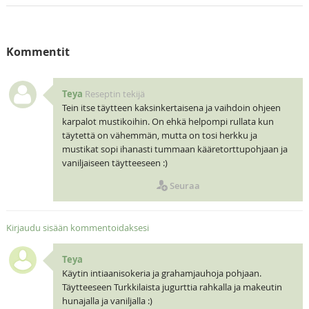
Kommentit
Teya
Reseptin tekijä
Tein itse täytteen kaksinkertaisena ja vaihdoin ohjeen
karpalot mustikoihin. On ehkä helpompi rullata kun
täytettä on vähemmän, mutta on tosi herkku ja
mustikat sopi ihanasti tummaan kääretorttupohjaan ja
vaniljaiseen täytteeseen :)
Seuraa
Kirjaudu sisään kommentoidaksesi
Teya
Käytin intiaanisokeria ja grahamjauhoja pohjaan.
Täytteeseen Turkkilaista jugurttia rahkalla ja makeutin
hunajalla ja vaniljalla :)