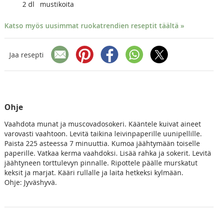
2
dl
mustikoita
Katso myös uusimmat ruokatrendien reseptit täältä »
Jaa resepti
Ohje
Vaahdota munat ja muscovadosokeri. Kääntele kuivat aineet
varovasti vaahtoon. Levitä taikina leivinpaperille uunipellille.
Paista 225 asteessa 7 minuuttia. Kumoa jäähtymään toiselle
paperille. Vatkaa kerma vaahdoksi. Lisää rahka ja sokerit. Levitä
jäähtyneen torttulevyn pinnalle. Ripottele päälle murskatut
keksit ja marjat. Kääri rullalle ja laita hetkeksi kylmään.
Ohje: Jyväshyvä.