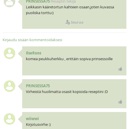
PRINSESSA75
Reseptin tekijä
Leikkasin kääretortun kahteen osaan,joten kuvassa
puoliska torttu:)
Seuraa
Kirjaudu sisään kommentoidaksesi
IlseRoos
komea peukkuherkku , erittäin sopiva prinsessoille
PRINSESSA75
Virheistä huolimatta osasit kopioida reseptini :D
wiiwwi
Kirjotusvirhe :)