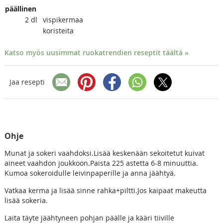
päällinen
2
dl
vispikermaa
koristeita
Katso myös uusimmat ruokatrendien reseptit täältä »
Jaa resepti
Ohje
Munat ja sokeri vaahdoksi.Lisää keskenään sekoitetut kuivat
aineet vaahdon joukkoon.Paista 225 astetta 6-8 minuuttia.
Kumoa sokeroidulle leivinpaperille ja anna jäähtyä.
Vatkaa kerma ja lisää sinne rahka+piltti.Jos kaipaat makeutta
lisää sokeria.
Laita täyte jäähtyneen pohjan päälle ja kääri tiiville