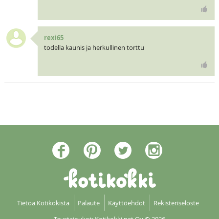
rexi65
todella kaunis ja herkullinen torttu
Tietoa Kotikokista
Palaute
Käyttöehdot
Rekisteriseloste
Taustajoukot: Kotikokki net Oy
© 2026