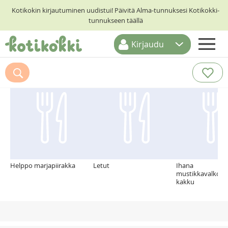
Kotikokin kirjautuminen uudistui! Päivitä Alma-tunnuksesi Kotikokki-
tunnukseen täällä
Kirjaudu
ETUSIVU
Suosittelemme myös
RESEPTIHAKU
RUOKATEEMAT
KESKUSTELUT
KOTIKOKIT
Helppo marjapiirakka
Letut
Ihana
mustikkavalkosu
kakku