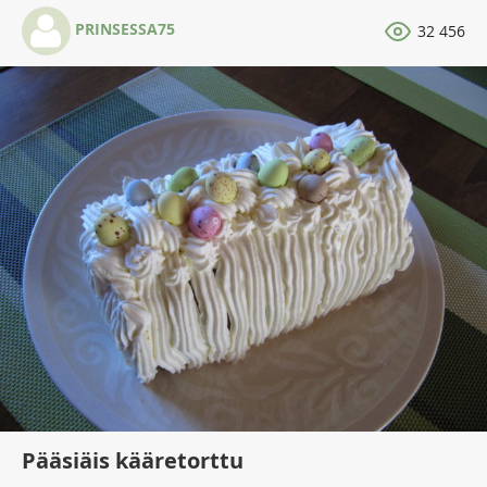
PRINSESSA75
32 456
Pääsiäis kääretorttu