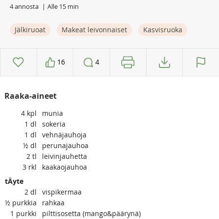
4 annosta
Alle 15 min
Jälkiruoat
Makeat leivonnaiset
Kasvisruoka
16
4
Raaka-aineet
4
kpl
munia
1
dl
sokeria
1
dl
vehnäjauhoja
½
dl
perunajauhoa
2
tl
leivinjauhetta
3
rkl
kaakaojauhoa
tÄyte
2
dl
vispikermaa
½
purkkia
rahkaa
1
purkki
pilttisosetta (mango&päärynä)