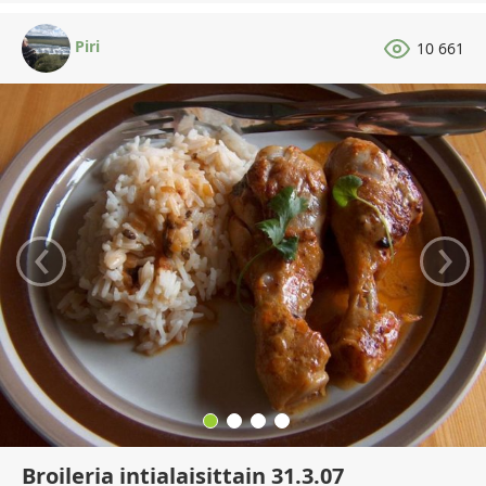
Piri
10 661
‹
›
Broileria intialaisittain 31.3.07