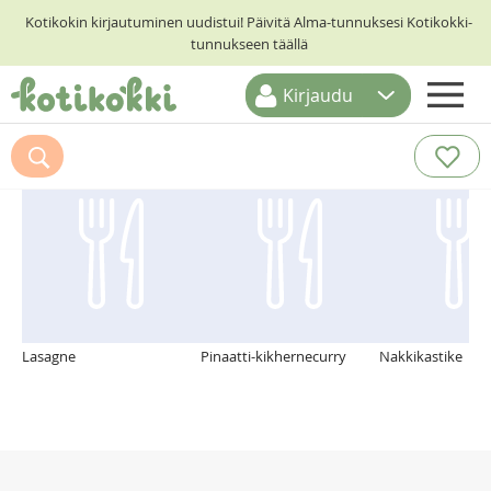
Kotikokin kirjautuminen uudistui! Päivitä Alma-tunnuksesi Kotikokki-
tunnukseen täällä
Kirjaudu
ETUSIVU
Suosittelemme myös
RESEPTIHAKU
RUOKATEEMAT
KESKUSTELUT
KOTIKOKIT
Lasagne
Pinaatti-kikhernecurry
Nakkikastike