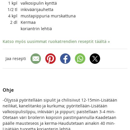
1
kpl
valkosipulin kynttä
1/2
tl
inkiväärijauhetta
4
kpl
mustapippuria murskattuna
2
dl
Kermaa
koriantrin lehtiä
Katso myös uusimmat ruokatrendien reseptit täältä »
Jaa resepti
Ohje
-Öljyssä pyöritellään sipulit ja chilisiivut 12-15min-Lisätään
neilikat, kanelitanko ja kurkuma; pyöritellään-Lisätään
valkosipulisilppu, inkivääri ja pippuri; paistellaan 3-4 min-
Otetaan väri broilerin koipisiin paistinpannulla-Kaadetaan
päälle mausteseos ja kerma-Haudutetaan ainakin 40 min-
Lisätään tuoretta korianterin lehtiä