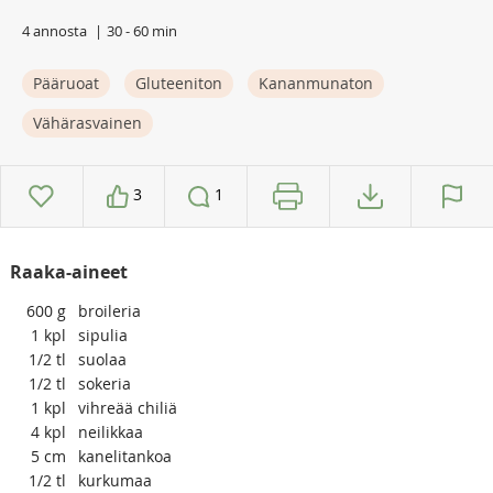
4 annosta
30 - 60 min
Pääruoat
Gluteeniton
Kananmunaton
Vähärasvainen
3
1
Raaka-aineet
600
g
broileria
1
kpl
sipulia
1/2
tl
suolaa
1/2
tl
sokeria
1
kpl
vihreää chiliä
4
kpl
neilikkaa
5
cm
kanelitankoa
1/2
tl
kurkumaa