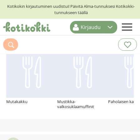
Kotikokin kirjautuminen uudistui! Päivitä Alma-tunnuksesi Kotikokki-
tunnukseen täällä
Kirjaudu
ETUSIVU
Suosittelemme myös
RESEPTIHAKU
RUOKATEEMAT
KESKUSTELUT
KOTIKOKIT
Mutakakku
Mustikka-
Paholaisen kakk
valkosuklaamuffinit