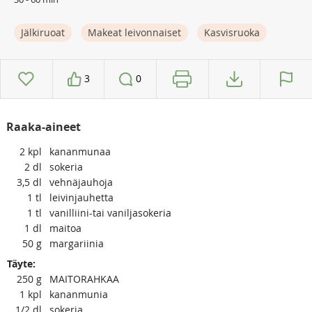
Jälkiruoat
Makeat leivonnaiset
Kasvisruoka
3
0
Raaka-aineet
2
kpl
kananmunaa
2
dl
sokeria
3,5
dl
vehnäjauhoja
1
tl
leivinjauhetta
1
tl
vanilliini-tai vaniljasokeria
1
dl
maitoa
50
g
margariinia
Täyte:
250
g
MAITORAHKAA
1
kpl
kananmunia
1/2
dl
sokeria