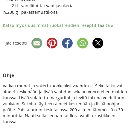
2
tl
vanilliini-tai vaniljasokeria
n.200
g
pakastemustikoita
Katso myös uusimmat ruokatrendien reseptit täältä »
Jaa resepti
Ohje
Vatkaa munat ja sokeri kuohkeaksi vaahdoksi. Sekoita kuivat
aineet keskenään ja lisää vaahdon sekaan vuorotellen maidon
kanssa. Lisää sulatettu margariini ja levitä taikina voideltuun
vuokaan. Sekoita täytteen aineet keskenään ja lisää pohjan
päälle. Paista uunin keskitasossa 200 asteen lämmössä n.30
minuuttia. Nauti sellaisenaan tai flora vanilla-kastikkeen
kanssa.