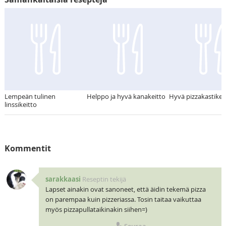
Lempeän tulinen
Helppo ja hyvä kanakeitto
Hyvä pizzakastike
linssikeitto
Kommentit
sarakkaasi
Reseptin tekijä
Lapset ainakin ovat sanoneet, että äidin tekemä pizza
on parempaa kuin pizzeriassa. Tosin taitaa vaikuttaa
myös pizzapullataikinakin siihen=)
Seuraa