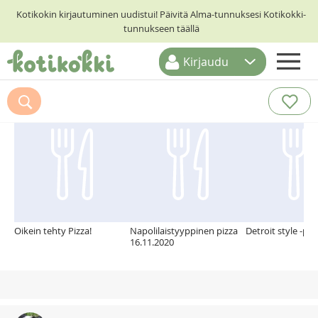
Kotikokin kirjautuminen uudistui! Päivitä Alma-tunnuksesi Kotikokki-
tunnukseen täällä
Kirjaudu
ETUSIVU
Suosittelemme myös
RESEPTIHAKU
RUOKATEEMAT
KESKUSTELUT
KOTIKOKIT
Oikein tehty Pizza!
Napolilaistyyppinen pizza
Detroit style -piz
16.11.2020