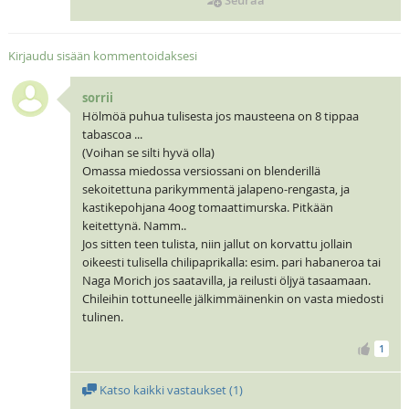
Kirjaudu sisään kommentoidaksesi
sorrii
Hölmöä puhua tulisesta jos mausteena on 8 tippaa
tabascoa ...
(Voihan se silti hyvä olla)
Omassa miedossa versiossani on blenderillä
sekoitettuna parikymmentä jalapeno-rengasta, ja
kastikepohjana 4oog tomaattimurska. Pitkään
keitettynä. Namm..
Jos sitten teen tulista, niin jallut on korvattu jollain
oikeesti tulisella chilipaprikalla: esim. pari habaneroa tai
Naga Morich jos saatavilla, ja reilusti öljyä tasaamaan.
Chileihin tottuneelle jälkimmäinenkin on vasta miedosti
tulinen.
1
Katso kaikki vastaukset (
1
)