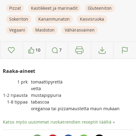
Pizzat
Kastikkeet ja marinadit
Gluteeniton
Sokeriton
Kananmunaton
Kasvisruoka
Vegaani
Maidoton
Vähärasvainen
10
7
Raaka-aineet
1
prk
tomaattipyrettä
vettä
1-2
ripausta
mustapippuria
1-8
tippaa
tabascoa
oreganoa tai pizzamaustetta maun mukaan
Katso myös uusimmat ruokatrendien reseptit täältä »