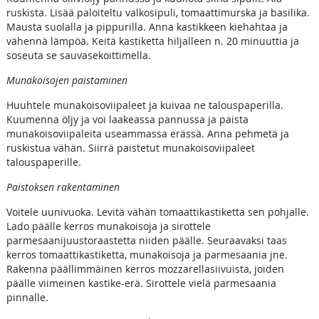
ruskista. Lisää paloiteltu valkosipuli, tomaattimurska ja basilika.
Mausta suolalla ja pippurilla. Anna kastikkeen kiehahtaa ja
vähennä lämpöä. Keitä kastiketta hiljalleen n. 20 minuuttia ja
soseuta se sauvasekoittimella.
Munakoisojen paistaminen
Huuhtele munakoisoviipaleet ja kuivaa ne talouspaperilla.
Kuumenna öljy ja voi laakeassa pannussa ja paista
munakoisoviipaleita useammassa erässä. Anna pehmetä ja
ruskistua vähän. Siirrä paistetut munakoisoviipaleet
talouspaperille.
Paistoksen rakentaminen
Voitele uunivuoka. Levitä vähän tomaattikastiketta sen pohjalle.
Lado päälle kerros munakoisoja ja sirottele
parmesaanijuustoraastetta niiden päälle. Seuraavaksi taas
kerros tomaattikastiketta, munakoisoja ja parmesaania jne.
Rakenna päällimmäinen kerros mozzarellasiivuista, joiden
päälle viimeinen kastike-erä. Sirottele vielä parmesaania
pinnalle.