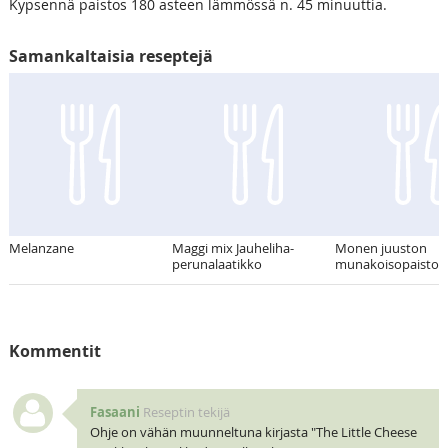
Kypsennä paistos 180 asteen lämmössä n. 45 minuuttia.
Samankaltaisia reseptejä
Melanzane
Maggi mix Jauheliha-
Monen juuston
perunalaatikko
munakoisopaistos
Kommentit
Fasaani
Reseptin tekijä
Ohje on vähän muunneltuna kirjasta "The Little Cheese