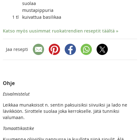
suolaa
mustapippuria
1
tl
kuivattua basilikaa
Katso myös uusimmat ruokatrendien reseptit täältä »
Jaa resepti
Ohje
Esivalmistelut
Leikkaa munakoisot n. sentin paksuisiksi siivuiksi ja lado ne
lävikköön. Sirottele suolaa joka kerrokselle. Jätä tunniksi
valumaan.
Tomaattikastike
Kuumenna oliiviöljy pannussa ja kuullota siinä sipulit. Älä