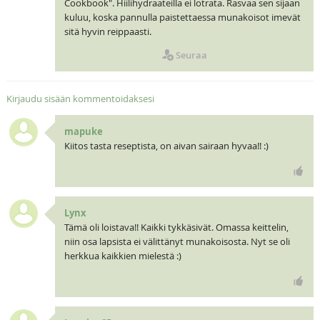
Cookbook". Hiilihydraateilla ei lotrata. Rasvaa sen sijaan
kuluu, koska pannulla paistettaessa munakoisot imevät
sitä hyvin reippaasti.
Seuraa
Kirjaudu sisään kommentoidaksesi
mapuke
Kiitos tasta reseptista, on aivan sairaan hyvaa!! :)
Lynx
Tämä oli loistava!! Kaikki tykkäsivät. Omassa keittelin,
niin osa lapsista ei välittänyt munakoisosta. Nyt se oli
herkkua kaikkien mielestä :)