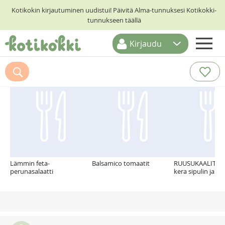
Kotikokin kirjautuminen uudistui! Päivitä Alma-tunnuksesi Kotikokki-
tunnukseen täällä
Kirjaudu
ETUSIVU
Suosittelemme myös
RESEPTIHAKU
RUOKATEEMAT
KESKUSTELUT
KOTIKOKIT
Lämmin feta-
Balsamico tomaatit
RUUSUKAALIT ke
perunasalaatti
kera sipulin ja p