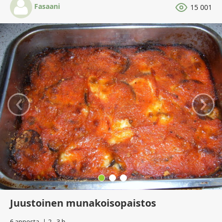
Fasaani
15 001
‹
›
Juustoinen munakoisopaistos
6 annosta
2 - 3 h