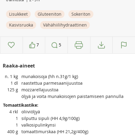
Lisukkeet
Gluteeniton
Sokeriton
Kasvisruoka
Vähähiilihydraattinen
7
5
Raaka-aineet
n.
1 kg
munakoisoja (hh n.31g/1 kg)
1
dl
raastettua parmesaanijuustoa
125
g
mozzarellajuustoa
öljyä ja voita munakoisojen paistamiseen pannulla
Tomaattikastike:
4
rkl
oliiviöljyä
1
silputtu sipuli (HH 4,9g/100g)
1
valkosipulinkynsi
400
g
tomaattimurskaa (HH 21,2g/400g)