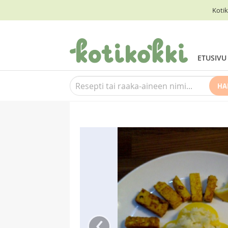
Kotik
ETUSIVU
HA
‹