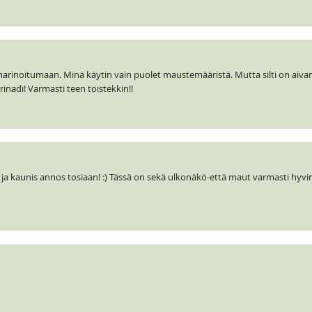
n marinoitumaan. Minä käytin vain puolet maustemääristä. Mutta silti on aivan
rinadi! Varmasti teen toistekkin!!
a kaunis annos tosiaan! :) Tässä on sekä ulkonäkö-että maut varmasti hyvi