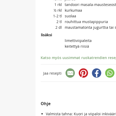
1
rkl
tandoori masala-mausteseos
½
rkl
kurkumaa
1-2
tl
suolaa
2
tl
rouhittua mustapippuria
2
dl
maustamatonta jugurttia tai s
lisäksi
limettiviipaleita
keitettyä riisiä
Katso myös uusimmat ruokatrendien resept
Jaa resepti
Ohje
Valmista tahna: Kuori ja viipaloi inkivää