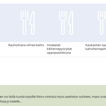
Rauhoittava vihreä keitto
Intialaiset
Kaukaisten sa
kikhernepyörykät
kahvihernepih
uppopaistettuna
 voi ilolla tuoda tarjolle! Kiitos vinkistä myös asettelun suhteen, maut ova
aa jo kielelle...