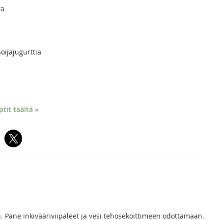
ta
oijajugurttia
it täältä »
ri. Pane inkivääriviipaleet ja vesi tehosekoittimeen odottamaan.