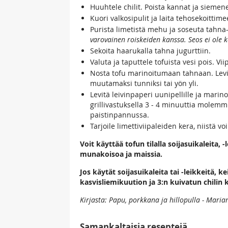
Huuhtele chilit. Poista kannat ja siemen
Kuori valkosipulit ja laita tehosekoittime
Purista limetistä mehu ja soseuta tahna
varovainen roiskeiden kanssa. Seos ei ole ko
Sekoita haarukalla tahna jugurttiin.
Valuta ja taputtele tofuista vesi pois. Viip
Nosta tofu marinoitumaan tahnaan. Levit
muutamaksi tunniksi tai yön yli.
Levitä leivinpaperi uunipellille ja marin
grillivastuksella 3 - 4 minuuttia molemm
paistinpannussa.
Tarjoile limettiviipaleiden kera, niistä v
Voit käyttää tofun tilalla soijasuikaleita, 
munakoisoa ja maissia.
Jos käytät soijasuikaleita tai -leikkeitä,
kasvisliemikuution ja 3:n kuivatun chilin 
Kirjasta: Papu, porkkana ja hillopulla - Maria
Samankaltaisia reseptejä