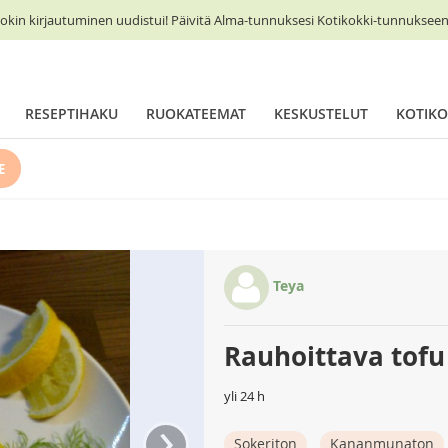
okin kirjautuminen uudistui! Päivitä Alma-tunnuksesi Kotikokki-tunnukseen 
RESEPTIHAKU
RUOKATEEMAT
KESKUSTELUT
KOTIKO
E
Teya
Rauhoittava tofu
yli 24 h
›
Sokeriton
Kananmunaton