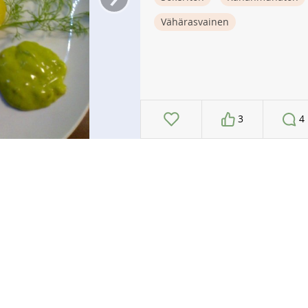
Vähärasvainen
3
4