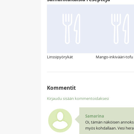
Linssipyörykät
Mango-inkivääri-tofu
Kommentit
Kirjaudu sisään kommentoidaksesi
Samarina
Oi, tämän näköisen annoksen
myös kohdallaan. Vesi heraht