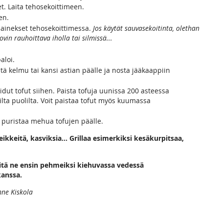
et. Laita tehosekoittimeen.
en.
-ainekset tehosekoittimessa.
Jos käytät sauvasekoitinta, olethan
vin rauhoittava iholla tai silmissä...
aloi.
ä kelmu tai kansi astian päälle ja nosta jääkaappiin
oidut tofut siihen. Paista tofuja uunissa 200 asteessa
ilta puolilta. Voit paistaa tofut myös kuumassa
oi puristaa mehua tofujen päälle.
-leikkeitä, kasviksia... Grillaa esimerkiksi kesäkurpitsaa,
 keitä ne ensin pehmeiksi kiehuvassa vedessä
kanssa.
nne Kiskola