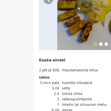
Raaka-aineet
2
pkt (á 300)
maustamatonta tofua
tahna:
3
cm:n pala
tuoretta inkivääriä
3
rkl
vettä
2-4
tulista chiliä
3
valkosipulinkynttä
1
limetin tai sitruunan mehu
½
rkl
jeeraa