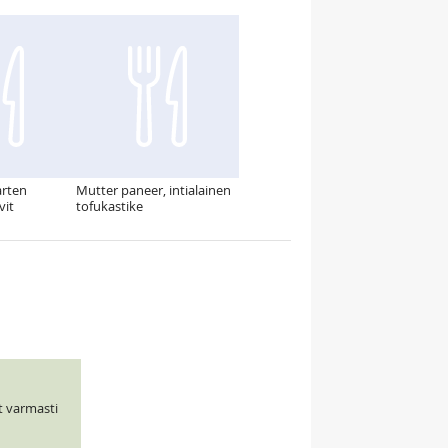
arten
Mutter paneer, intialainen
vit
tofukastike
t varmasti