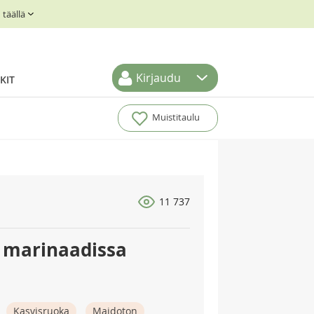
täällä
Kirjaudu
KIT
Muistitaulu
11 737
 marinaadissa
Kasvisruoka
Maidoton