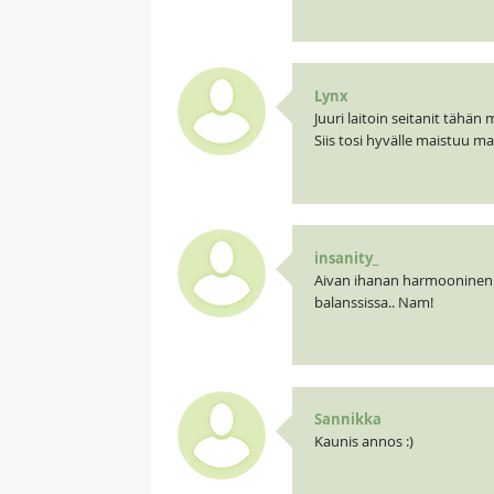
Lynx
Juuri laitoin seitanit tähä
Siis tosi hyvälle maistuu ma
insanity_
Aivan ihanan harmooninen j
balanssissa.. Nam!
Sannikka
Kaunis annos :)