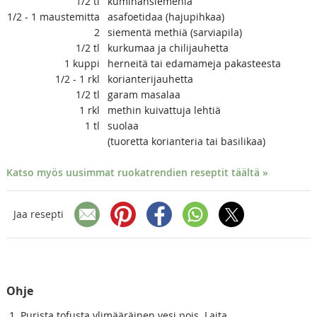
1/2
tl
kuminansiemeniä
1/2 - 1
maustemitta
asafoetidaa (hajupihkaa)
2
siementä methiä (sarviapila)
1/2
tl
kurkumaa ja chilijauhetta
1
kuppi
herneitä tai edamameja pakasteesta
1/2 - 1
rkl
korianterijauhetta
1/2
tl
garam masalaa
1
rkl
methin kuivattuja lehtiä
1
tl
suolaa
(tuoretta korianteria tai basilikaa)
Katso myös uusimmat ruokatrendien reseptit täältä »
Jaa resepti
Ohje
Purista tofusta ylimääräinen vesi pois. Laita