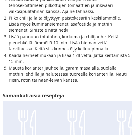
tehosekoittimeen pilkottujen tomaattien ja inkivääri-
valkosipulitahnan kanssa. Aja ne tahnaksi.
Pilko chili ja laita öljyttyyn paistokasariin keskilämmölle.
Lisää myös kuminansiemenet, asafoetida ja methin
siemenet. Sihistele niitä hetki.
Lisää pannuun tofutahna, kurkuma ja chilijauhe. Keitä
pienehköllä lämmöllä 10 min. Lisää hieman vettä
tarvittaessa. Keitä siis kunnes öljy kelluu pinnalla.
Kaada herneet mukaan ja lisää 1 dl vettä. Jatka keittämistä 5-
15 min.
Mausta korianterijauheella, garam masalalla, suolalla,
methin lehdillä ja halutessasi tuoreella korianterilla. Nauti
riisin, rotin tai naan-leivän kanssa.
Samankaltaisia reseptejä