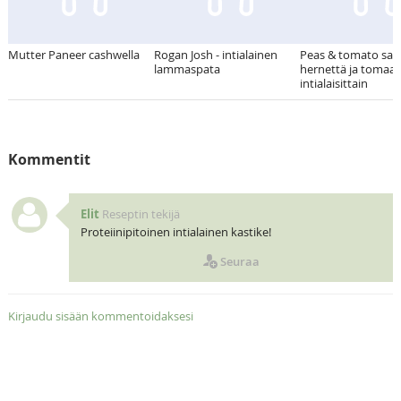
Mutter Paneer cashwella
Rogan Josh - intialainen
Peas & tomato sabz
lammaspata
hernettä ja tomaat
intialaisittain
Kommentit
Elit
Reseptin tekijä
Proteiinipitoinen intialainen kastike!
Seuraa
Kirjaudu sisään kommentoidaksesi