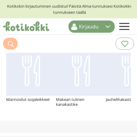
Kotikokin kirjautuminen uudistui! Päivitä Alma-tunnuksesi Kotikokki-
tunnukseen täällä
Kirjaudu
ETUSIVU
Suosittelemme myös
RESEPTIHAKU
RUOKATEEMAT
KESKUSTELUT
KOTIKOKIT
Marinoidut soijaleikkeet
Makean tulinen
Jauhelihakastike
kanakastike