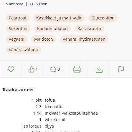
5 annosta
30 - 60 min
Pääruoat
Kastikkeet ja marinadit
Gluteeniton
Sokeriton
Kananmunaton
Kasvisruoka
Vegaani
Maidoton
Vähähiilihydraattinen
Vähärasvainen
1
0
Raaka-aineet
1
pkt
tofua
2-3
tomaattia
1
rkl
inkivääri-valkosipulitahnaa
1
vihreä chili
iso loraus
öljyä