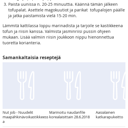
Paista uunissa n. 20-25 minuuttia. Käännä tämän jälkeen
tofupalat. Asettele magokuutiot ja parikat tofupalojen päälle
ja jatka paistamista vielä 15-20 min.
Lämmitä kattilassa loppu marinadista ja tarjoile se kastikkeena
tofun ja riisin kanssa. Valmista jasminriisi pussin ohjeen
mukaan. Lisää valmiin riisin joukkoon nippu hienonnettua
tuoretta korianteria.
Samankaltaisia reseptejä
Nut job - Nuudelit
Marinoitu naudanfile
Aasialainen
maapähkinävoikastikkeess
korealaisittain 28.6.2018
katkarapukeitto
a