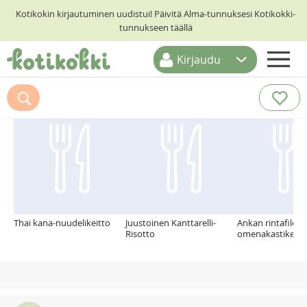
Kotikokin kirjautuminen uudistui! Päivitä Alma-tunnuksesi Kotikokki-
tunnukseen täällä
Kirjaudu
ETUSIVU
Suosittelemme myös
RESEPTIHAKU
RUOKATEEMAT
KESKUSTELUT
KOTIKOKIT
Thai kana-nuudelikeitto
Juustoinen Kanttarelli-
Ankan rintafilettä
Risotto
omenakastiketta