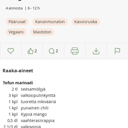
4 annosta
6 - 12 h
Pääruoat
Kananmunaton
Kasvisruoka
Vegaani
Maidoton
2
2
Raaka-aineet
Tofun marinadi
2
tl
seesamiöljyä
3
kpl
valkosipulinkynttä
1
kpl
tuoretta inkivääriä
1
kpl
punainen chili
1
kpl
Kypsä mango
0,5
dl
vaahterasiirappia
2 1/3
dl
valkoviiniä