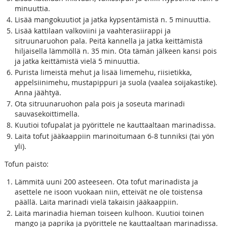
minuuttia.
Lisää mangokuutiot ja jatka kypsentämistä n. 5 minuuttia.
Lisää kattilaan valkoviini ja vaahterasiirappi ja
sitruunaruohon pala. Peitä kannella ja jatka keittämistä
hiljaisella lämmöllä n. 35 min. Ota tämän jälkeen kansi pois
ja jatka keittämistä vielä 5 minuuttia.
Purista limeistä mehut ja lisää limemehu, riisietikka,
appelsiinimehu, mustapippuri ja suola (vaalea soijakastike).
Anna jäähtyä.
Ota sitruunaruohon pala pois ja soseuta marinadi
sauvasekoittimella.
Kuutioi tofupalat ja pyörittele ne kauttaaltaan marinadissa.
Laita tofut jääkaappiin marinoitumaan 6-8 tunniksi (tai yön
yli).
Tofun paisto:
Lämmitä uuni 200 asteeseen. Ota tofut marinadista ja
asettele ne isoon vuokaan niin, etteivät ne ole toistensa
päällä. Laita marinadi vielä takaisin jääkaappiin.
Laita marinadia hieman toiseen kulhoon. Kuutioi toinen
mango ja paprika ja pyörittele ne kauttaaltaan marinadissa.