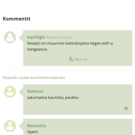
Kommentit
aquilegia
Reseptin tekijä
Resepti on muunnos keittokirjasta Vegan with a
Vengeance.
Seuraa
Kirjaudu sisään kommentoidaksesi
IlseRoos
satumaista kaunista, peukku
Maaretta
Njam!