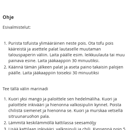
Ohje
Esivalmistelut:
Purista tofuista ylimääräinen neste pois. Ota tofu pois
kääreistä ja asettele palat lautaselle muutaman
talouspaperin väliin. Laita päälle esim. leikkuulauta tai muu
painava esine. Laita jääkaappiin 30 minuutiksi.
Käännä tämän jälkeen palat ja aseta paino takaisin palojen
päälle. Laita jääkaappiin toiseksi 30 minuutiksi
Tee tällä välin marinadi
Kuori yksi mango ja paloittele sen hedelmäliha. Kuori ja
paloittele inkivääri ja hienonna valkosipulin kynnet. Poista
chilistä siemenet ja hienonna se. Kuori ja murskaa vetsellä
sitruunaruohon pala.
Lämmitä keskilämmöllä kattilassa seesamöljy
Lisää kattilaan inkivääri, valkosipuli ja chili. Kypsennä noin 5