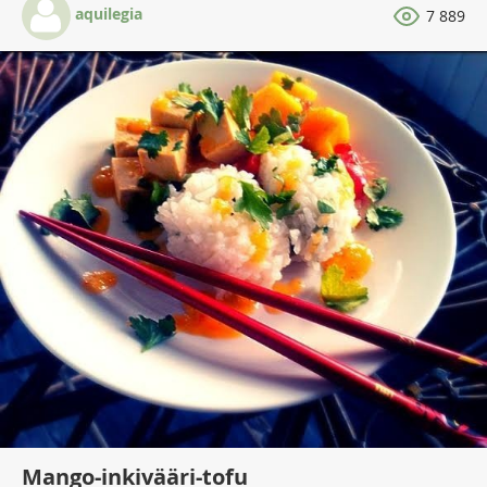
aquilegia
7 889
Mango-inkivääri-tofu