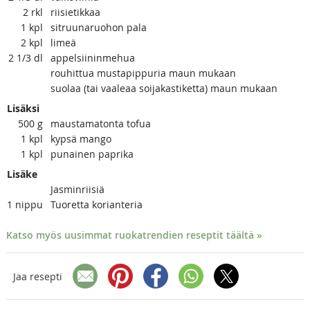
2
rkl
riisietikkaa
1
kpl
sitruunaruohon pala
2
kpl
limeä
2 1/3
dl
appelsiininmehua
rouhittua mustapippuria maun mukaan
suolaa (tai vaaleaa soijakastiketta) maun mukaan
Lisäksi
500
g
maustamatonta tofua
1
kpl
kypsä mango
1
kpl
punainen paprika
Lisäke
Jasminriisiä
1
nippu
Tuoretta korianteria
Katso myös uusimmat ruokatrendien reseptit täältä »
Jaa resepti