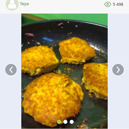
Teya
5 498
‹
›