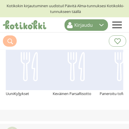
Kotikokin kirjautuminen uudistui! Päivitä Alma-tunnuksesi Kotikokki-
tunnukseen täällä
Kirjaudu
ETUSIVU
Suosittelemme myös
RESEPTIHAKU
RUOKATEEMAT
KESKUSTELUT
KOTIKOKIT
UuniKyljykset
Keväinen ParsaRisotto
Paneroitu tofu