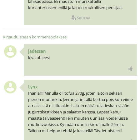
lähikaupassa. Eli maustoin murskatuilla
korianterinsiemenillä ja laitoin ruukullisen persiljaa.
Seuraa
Kirjaudu sisään kommentoidaksesi
jadessan
kiva ohjeesi
Lynx
Ihania!!!! Minulla oli tofua 270g, joten laitoin sekaan
pienen munankin. Jeeran jätin tällä kertaa pois kun viime
atrialla sitä oli liikaakin. Laitoin näitä rullarieskan sisään
jugurttikastikkeen ja salaatin kanssa. Lapset kehui
maasta taivaaseen!! Tein muuten uunissa, voidelluissa
muffinivuokissa. Kylmään uuniin kirtoilmalle 25min.
Taikina oli helppo tehdä ja käsitellä! Täydet pisteet!!