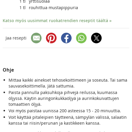
1
tl
yrttisuolaa
1
tl
rouhittua mustapippuria
Katso myös uusimmat ruokatrendien reseptit täältä »
Jaa resepti
Ohje
Mittaa kaikki ainekset tehosekoittimeen ja soseuta. Tai sama
sauvasekoittimella. Jätä sattumia.
Paista pannulla paksuhkoja pihvejä reilussa, kuumassa
öljyssä. Käytin auringonkukkaöljyä ja aurinkokuivattujen
tomaattien öljyä.
Voi myös paistaa uunissa 200 asteessa 15 - 20 minuuttia.
Voit käyttää pitaleipien täytteenä, sämpylän välissä, salaatin
kanssa tai riisin/perunan ja kastikkeen kanssa.