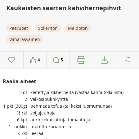
Kaukaisten saarten kahvihernepihvit
Pääruoat
Sokeriton
Maidoton
Vähärasvainen
4
5
Raaka-aineet
5
dl
keitettyjä kikherneitä (vastaa kahta tölkillistä)
2
valkosipulinkynttä
1
pkt (300g)
pehmeää tofua (tai kaksi luomumunaa)
½
rkl
soijajauhoja
6
kpl
aurinkokuivattuja tomaatteja
1
ruukku
tuoretta korianteria
½
rkl
jeeraa