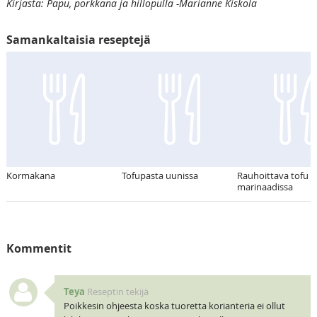
Kirjasta: Papu, porkkana ja hillopulla -Marianne Kiskola
Samankaltaisia reseptejä
Kormakana
Tofupasta uunissa
Rauhoittava tofu
marinaadissa
Kommentit
Teya
Reseptin tekijä
Poikkesin ohjeesta koska tuoretta korianteria ei ollut